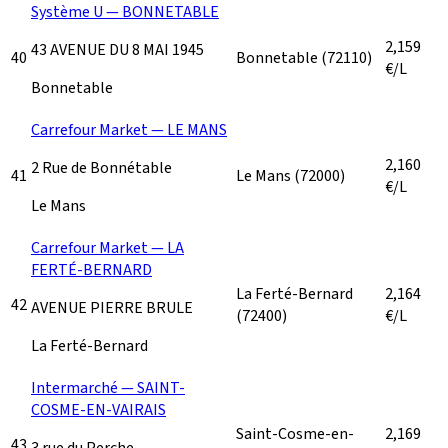
Système U — BONNETABLE
2,159
43 AVENUE DU 8 MAI 1945
40
Bonnetable
(72110)
€/L
Bonnetable
Carrefour Market — LE MANS
2,160
2 Rue de Bonnétable
41
Le Mans
(72000)
€/L
Le Mans
Carrefour Market — LA
FERTÉ-BERNARD
La Ferté-Bernard
2,164
42
AVENUE PIERRE BRULE
(72400)
€/L
La Ferté-Bernard
Intermarché — SAINT-
COSME-EN-VAIRAIS
Saint-Cosme-en-
2,169
43
3 rue du Perche