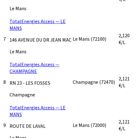
Le Mans
TotalEnergies Access — LE
MANS
2,120
7
Le Mans
(72100)
146 AVENUE DU DR JEAN MAC
€/L
Le Mans
TotalEnergies Access —
CHAMPAGNE
2,121
8
Champagne
(72470)
RN 23 - LES FOSSES
€/L
Champagne
TotalEnergies Access — LE
MANS
2,121
9
Le Mans
(72000)
ROUTE DE LAVAL
€/L
Le Mans