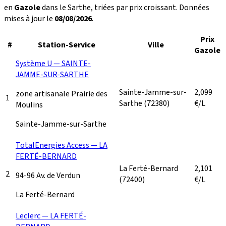
en
Gazole
dans le Sarthe, triées par prix croissant. Données
mises à jour le
08/08/2026
.
Prix
#
Station-Service
Ville
Gazole
Système U — SAINTE-
JAMME-SUR-SARTHE
Sainte-Jamme-sur-
2,099
zone artisanale Prairie des
1
Sarthe
(72380)
€/L
Moulins
Sainte-Jamme-sur-Sarthe
TotalEnergies Access — LA
FERTÉ-BERNARD
La Ferté-Bernard
2,101
2
94-96 Av. de Verdun
(72400)
€/L
La Ferté-Bernard
Leclerc — LA FERTÉ-