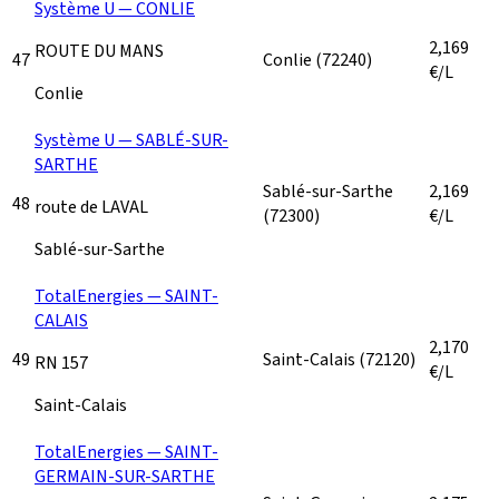
Système U — CONLIE
2,169
ROUTE DU MANS
47
Conlie
(72240)
€/L
Conlie
Système U — SABLÉ-SUR-
SARTHE
Sablé-sur-Sarthe
2,169
48
route de LAVAL
(72300)
€/L
Sablé-sur-Sarthe
TotalEnergies — SAINT-
CALAIS
2,170
49
Saint-Calais
(72120)
RN 157
€/L
Saint-Calais
TotalEnergies — SAINT-
GERMAIN-SUR-SARTHE