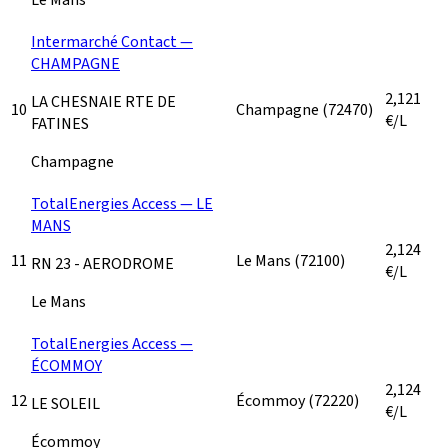
Intermarché Contact —
CHAMPAGNE
2,121
LA CHESNAIE RTE DE
10
Champagne
(72470)
€/L
FATINES
Champagne
TotalEnergies Access — LE
MANS
2,124
11
Le Mans
(72100)
RN 23 - AERODROME
€/L
Le Mans
TotalEnergies Access —
ÉCOMMOY
2,124
12
Écommoy
(72220)
LE SOLEIL
€/L
Écommoy