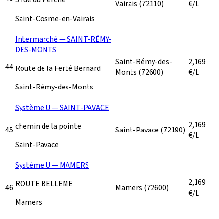
Vairais
(72110)
€/L
Saint-Cosme-en-Vairais
Intermarché — SAINT-RÉMY-
DES-MONTS
Saint-Rémy-des-
2,169
44
Route de la Ferté Bernard
Monts
(72600)
€/L
Saint-Rémy-des-Monts
Système U — SAINT-PAVACE
2,169
chemin de la pointe
45
Saint-Pavace
(72190)
€/L
Saint-Pavace
Système U — MAMERS
2,169
ROUTE BELLEME
46
Mamers
(72600)
€/L
Mamers