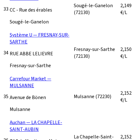
Sougé-le-Ganelon
2,149
33
CC - Rue des érables
(72130)
€/L
Sougé-le-Ganelon
Système U — FRESNAY-SUR-
SARTHE
Fresnay-sur-Sarthe
2,150
34
RUE ABBE LELIEVRE
(72130)
€/L
Fresnay-sur-Sarthe
Carrefour Market —
MULSANNE
2,152
35
Mulsanne
(72230)
Avenue de Bönen
€/L
Mulsanne
Auchan — LA CHAPELLE-
SAINT-AUBIN
La Chapelle-Saint-
2,152