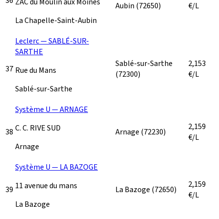
36
ZAC du Moulin aux Moines
Aubin
(72650)
€/L
La Chapelle-Saint-Aubin
Leclerc — SABLÉ-SUR-
SARTHE
Sablé-sur-Sarthe
2,153
37
Rue du Mans
(72300)
€/L
Sablé-sur-Sarthe
Système U — ARNAGE
2,159
C. C. RIVE SUD
38
Arnage
(72230)
€/L
Arnage
Système U — LA BAZOGE
2,159
11 avenue du mans
39
La Bazoge
(72650)
€/L
La Bazoge