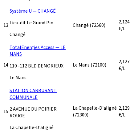
Système U — CHANGÉ
2,124
Lieu-dit Le Grand Pin
13
Changé
(72560)
€/L
Changé
TotalEnergies Access — LE
MANS
2,127
14
Le Mans
(72100)
110 -112 BLD DEMORIEUX
€/L
Le Mans
STATION CARBURANT
COMMUNALE
La Chapelle-D'aligné
2,129
2 AVENUE DU POIRIER
15
(72300)
€/L
ROUGE
La Chapelle-D'aligné