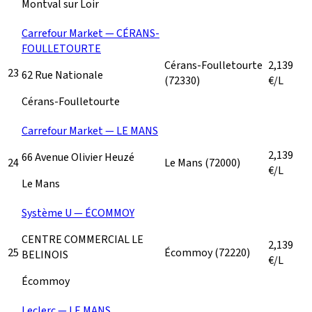
Montval sur Loir
Carrefour Market — CÉRANS-
FOULLETOURTE
Cérans-Foulletourte
2,139
23
62 Rue Nationale
(72330)
€/L
Cérans-Foulletourte
Carrefour Market — LE MANS
2,139
66 Avenue Olivier Heuzé
24
Le Mans
(72000)
€/L
Le Mans
Système U — ÉCOMMOY
CENTRE COMMERCIAL LE
2,139
25
Écommoy
(72220)
BELINOIS
€/L
Écommoy
Leclerc — LE MANS