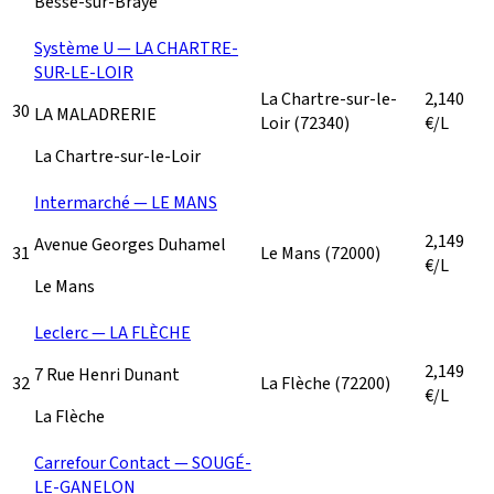
Bessé-sur-Braye
Système U — LA CHARTRE-
SUR-LE-LOIR
La Chartre-sur-le-
2,140
30
LA MALADRERIE
Loir
(72340)
€/L
La Chartre-sur-le-Loir
Intermarché — LE MANS
2,149
Avenue Georges Duhamel
31
Le Mans
(72000)
€/L
Le Mans
Leclerc — LA FLÈCHE
2,149
7 Rue Henri Dunant
32
La Flèche
(72200)
€/L
La Flèche
Carrefour Contact — SOUGÉ-
LE-GANELON