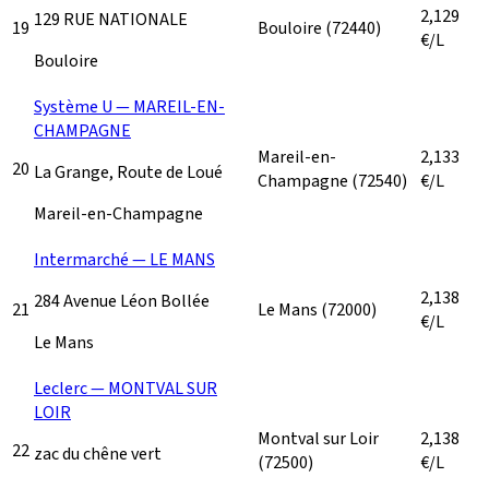
2,129
129 RUE NATIONALE
19
Bouloire
(72440)
€/L
Bouloire
Système U — MAREIL-EN-
CHAMPAGNE
Mareil-en-
2,133
20
La Grange, Route de Loué
Champagne
(72540)
€/L
Mareil-en-Champagne
Intermarché — LE MANS
2,138
284 Avenue Léon Bollée
21
Le Mans
(72000)
€/L
Le Mans
Leclerc — MONTVAL SUR
LOIR
Montval sur Loir
2,138
22
zac du chêne vert
(72500)
€/L