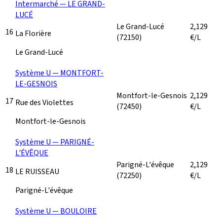
Intermarché — LE GRAND-
LUCÉ
Le Grand-Lucé
2,129
16
La Florière
(72150)
€/L
Le Grand-Lucé
Système U — MONTFORT-
LE-GESNOIS
Montfort-le-Gesnois
2,129
17
Rue des Violettes
(72450)
€/L
Montfort-le-Gesnois
Système U — PARIGNÉ-
L'ÉVÊQUE
Parigné-L'évêque
2,129
18
LE RUISSEAU
(72250)
€/L
Parigné-L'évêque
Système U — BOULOIRE