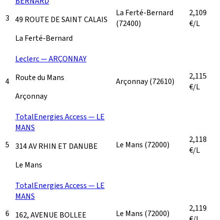
BERNARD
La Ferté-Bernard
2,109
3
49 ROUTE DE SAINT CALAIS
(72400)
€/L
La Ferté-Bernard
Leclerc — ARÇONNAY
2,115
Route du Mans
4
Arçonnay
(72610)
€/L
Arçonnay
TotalEnergies Access — LE
MANS
2,118
5
Le Mans
(72000)
314 AV RHIN ET DANUBE
€/L
Le Mans
TotalEnergies Access — LE
MANS
2,119
6
Le Mans
(72000)
162, AVENUE BOLLEE
€/L