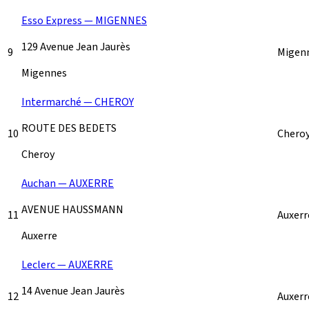
Esso Express — MIGENNES
129 Avenue Jean Jaurès
9
Migen
Migennes
Intermarché — CHEROY
ROUTE DES BEDETS
10
Chero
Cheroy
Auchan — AUXERRE
AVENUE HAUSSMANN
11
Auxer
Auxerre
Leclerc — AUXERRE
14 Avenue Jean Jaurès
12
Auxer