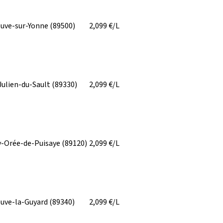
euve-sur-Yonne
(89500)
2,099
€/L
Julien-du-Sault
(89330)
2,099
€/L
y-Orée-de-Puisaye
(89120)
2,099
€/L
euve-la-Guyard
(89340)
2,099
€/L