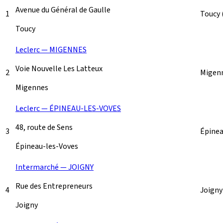
Avenue du Général de Gaulle
1
Toucy
Toucy
Leclerc — MIGENNES
Voie Nouvelle Les Latteux
2
Migen
Migennes
Leclerc — ÉPINEAU-LES-VOVES
48, route de Sens
3
Épinea
Épineau-les-Voves
Intermarché — JOIGNY
Rue des Entrepreneurs
4
Joign
Joigny