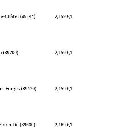
le-Châtel
(89144)
2,159
€/L
on
(89200)
2,159
€/L
les Forges
(89420)
2,159
€/L
Florentin
(89600)
2,169
€/L