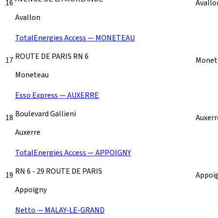
16
Avall
Avallon
TotalEnergies Access — MONETEAU
ROUTE DE PARIS RN 6
17
Monet
Moneteau
Esso Express — AUXERRE
Boulevard Gallieni
18
Auxer
Auxerre
TotalEnergies Access — APPOIGNY
RN 6 - 29 ROUTE DE PARIS
19
Appoi
Appoigny
Netto — MALAY-LE-GRAND