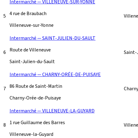
Intermarché — VILLENEUVE-SUR-YONNE
4 rue de Braubach
5
Villen
Villeneuve-sur-Yonne
Intermarché — SAINT-JULIEN-DU-SAULT
Route de Villeneuve
6
Saint-
Saint-Julien-du-Sault
Intermarché — CHARNY-ORÉE-DE-PUISAYE
86 Route de Saint-Martin
7
Charn
Charny-Orée-de-Puisaye
Intermarché — VILLENEUVE-LA-GUYARD
1 rue Guillaume des Barres
8
Villen
Villeneuve-la-Guyard