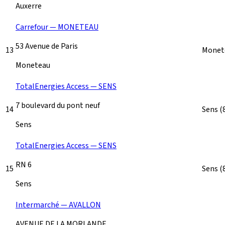
Auxerre
Carrefour — MONETEAU
53 Avenue de Paris
13
Monet
Moneteau
TotalEnergies Access — SENS
7 boulevard du pont neuf
14
Sens
(
Sens
TotalEnergies Access — SENS
RN 6
15
Sens
(
Sens
Intermarché — AVALLON
AVENUE DE LA MORLANDE