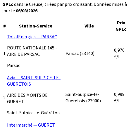
GPLc
dans le Creuse, triées par prix croissant. Données mises à
jour le
06/08/2026
.
Prix
#
Station-Service
Ville
GPLc
TotalEnergies — PARSAC
ROUTE NATIONALE 145 -
0,976
1
Parsac
(23140)
AIRE DE PARSAC
€/L
Parsac
Avia — SAINT-SULPICE-LE-
GUÉRÉTOIS
Saint-Sulpice-le-
0,999
AIRE DES MONTS DE
2
Guérétois
(23000)
€/L
GUERET
Saint-Sulpice-le-Guérétois
Intermarché — GUÉRET