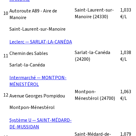
Saint-Laurent-sur-
1,033
Autoroute A89 - Aire de
10
Manoire
(24330)
€/L
Manoire
Saint-Laurent-sur-Manoire
Leclerc — SARLAT-LA-CANÉDA
Sarlat-la-Canéda
1,038
Chemin des Sables
11
(24200)
€/L
Sarlat-la-Canéda
Intermarché — MONTPON-
MÉNESTÉROL
Montpon-
1,063
12
Avenue Georges Pompidou
Ménestérol
(24700)
€/L
Montpon-Ménestérol
Système U — SAINT-MÉDARD-
DE-MUSSIDAN
Saint-Médard-de-
1,079