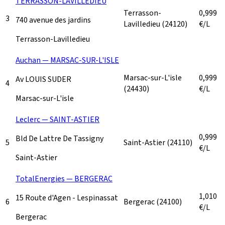
TERRASSON-LAVILLEDIEU
Terrasson-
0,999
3
740 avenue des jardins
Lavilledieu
(24120)
€/L
Terrasson-Lavilledieu
Auchan — MARSAC-SUR-L'ISLE
Marsac-sur-L'isle
0,999
Av LOUIS SUDER
4
(24430)
€/L
Marsac-sur-L'isle
Leclerc — SAINT-ASTIER
0,999
Bld De Lattre De Tassigny
5
Saint-Astier
(24110)
€/L
Saint-Astier
TotalEnergies — BERGERAC
1,010
15 Route d'Agen - Lespinassat
6
Bergerac
(24100)
€/L
Bergerac