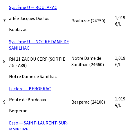
Système U — BOULAZAC
1,019
allée Jacques Duclos
7
Boulazac
(24750)
€/L
Boulazac
Système U — NOTRE DAME DE
SANILHAC
Notre Dame de
1,019
RN 21 ZAC DU CERF (SORTIE
8
Sanilhac
(24660)
€/L
:15 - A89)
Notre Dame de Sanilhac
Leclerc — BERGERAC
1,019
Route de Bordeaux
9
Bergerac
(24100)
€/L
Bergerac
Esso — SAINT-LAURENT-SUR-
MANOIRE