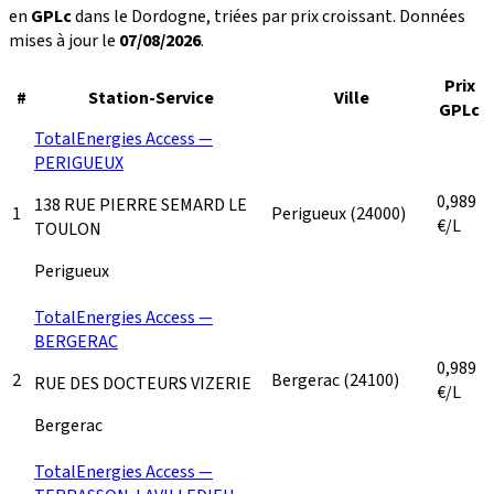
en
GPLc
dans le Dordogne, triées par prix croissant. Données
mises à jour le
07/08/2026
.
Prix
#
Station-Service
Ville
GPLc
TotalEnergies Access —
PERIGUEUX
0,989
138 RUE PIERRE SEMARD LE
1
Perigueux
(24000)
€/L
TOULON
Perigueux
TotalEnergies Access —
BERGERAC
0,989
2
Bergerac
(24100)
RUE DES DOCTEURS VIZERIE
€/L
Bergerac
TotalEnergies Access —