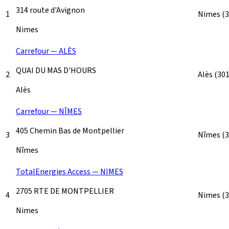
314 route d'Avignon
1
Nimes
(
Nimes
Carrefour — ALÈS
QUAI DU MAS D'HOURS
2
Alès
(30
Alès
Carrefour — NÎMES
405 Chemin Bas de Montpellier
3
Nîmes
(
Nîmes
TotalEnergies Access — NIMES
2705 RTE DE MONTPELLIER
4
Nimes
(
Nimes