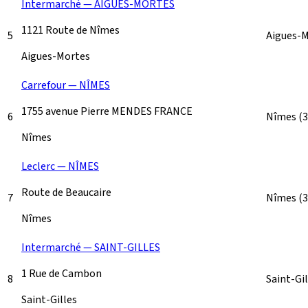
Intermarché — AIGUES-MORTES
1121 Route de Nîmes
5
Aigues-
Aigues-Mortes
Carrefour — NÎMES
1755 avenue Pierre MENDES FRANCE
6
Nîmes
(
Nîmes
Leclerc — NÎMES
Route de Beaucaire
7
Nîmes
(
Nîmes
Intermarché — SAINT-GILLES
1 Rue de Cambon
8
Saint-Gi
Saint-Gilles