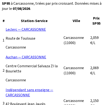
SP95
à Carcassonne, triées par prix croissant. Données mises à
jour le
07/08/2026
.
Prix
#
Station-Service
Ville
SP95
Leclerc — CARCASSONNE
Carcassonne
2,059
Route de Toulouse
1
(11000)
€/L
Carcassonne
Auchan — CARCASSONNE
Centre Commercial Salvaza ZI la
Carcassonne
2,069
2
Bouriette
(11000)
€/L
Carcassonne
Indépendant sans enseigne —
CARCASSONNE
Carcassonne
2,150
3
42 Boulevard Jean Jaurès