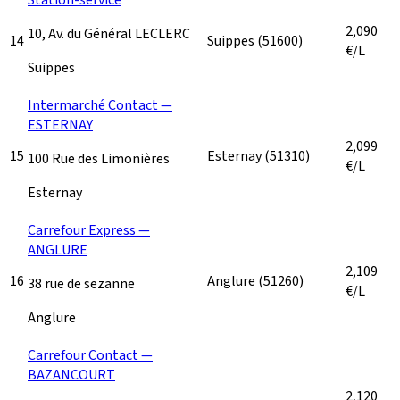
2,090
10, Av. du Général LECLERC
14
Suippes
(51600)
€/L
Suippes
Intermarché Contact —
ESTERNAY
2,099
15
Esternay
(51310)
100 Rue des Limonières
€/L
Esternay
Carrefour Express —
ANGLURE
2,109
16
Anglure
(51260)
38 rue de sezanne
€/L
Anglure
Carrefour Contact —
BAZANCOURT
2,120