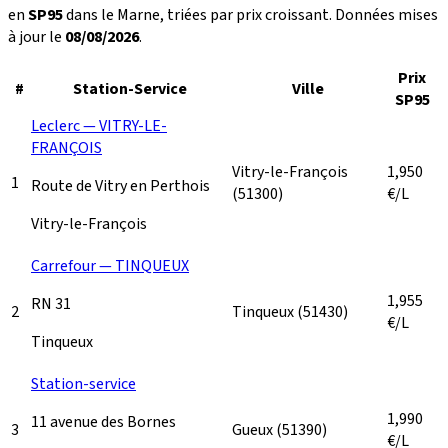
en
SP95
dans le Marne, triées par prix croissant. Données mises
à jour le
08/08/2026
.
Prix
#
Station-Service
Ville
SP95
Leclerc — VITRY-LE-
FRANÇOIS
Vitry-le-François
1,950
1
Route de Vitry en Perthois
(51300)
€/L
Vitry-le-François
Carrefour — TINQUEUX
1,955
RN 31
2
Tinqueux
(51430)
€/L
Tinqueux
Station-service
1,990
11 avenue des Bornes
3
Gueux
(51390)
€/L