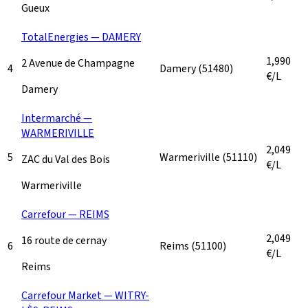
Gueux
TotalEnergies — DAMERY
1,990
2 Avenue de Champagne
4
Damery
(51480)
€/L
Damery
Intermarché —
WARMERIVILLE
2,049
5
Warmeriville
(51110)
ZAC du Val des Bois
€/L
Warmeriville
Carrefour — REIMS
2,049
16 route de cernay
6
Reims
(51100)
€/L
Reims
Carrefour Market — WITRY-