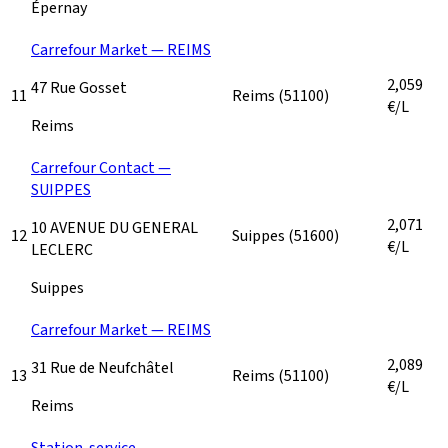
Épernay
Carrefour Market — REIMS
2,059
47 Rue Gosset
11
Reims
(51100)
€/L
Reims
Carrefour Contact —
SUIPPES
2,071
10 AVENUE DU GENERAL
12
Suippes
(51600)
€/L
LECLERC
Suippes
Carrefour Market — REIMS
2,089
31 Rue de Neufchâtel
13
Reims
(51100)
€/L
Reims
Station-service