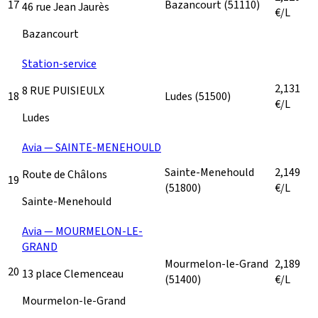
17
Bazancourt
(51110)
46 rue Jean Jaurès
€/L
Bazancourt
Station-service
2,131
8 RUE PUISIEULX
18
Ludes
(51500)
€/L
Ludes
Avia — SAINTE-MENEHOULD
Sainte-Menehould
2,149
Route de Châlons
19
(51800)
€/L
Sainte-Menehould
Avia — MOURMELON-LE-
GRAND
Mourmelon-le-Grand
2,189
20
13 place Clemenceau
(51400)
€/L
Mourmelon-le-Grand