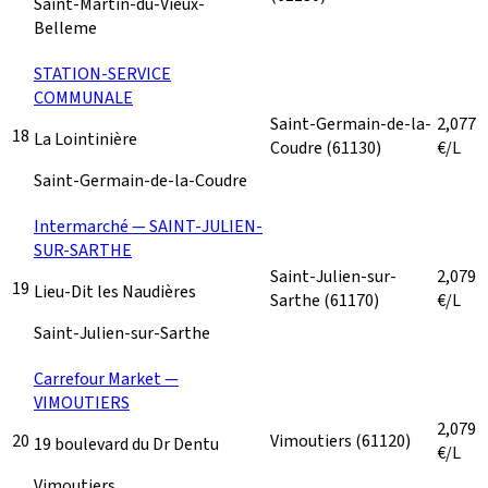
Saint-Martin-du-Vieux-
Belleme
STATION-SERVICE
COMMUNALE
Saint-Germain-de-la-
2,077
18
La Lointinière
Coudre
(61130)
€/L
Saint-Germain-de-la-Coudre
Intermarché — SAINT-JULIEN-
SUR-SARTHE
Saint-Julien-sur-
2,079
19
Lieu-Dit les Naudières
Sarthe
(61170)
€/L
Saint-Julien-sur-Sarthe
Carrefour Market —
VIMOUTIERS
2,079
20
Vimoutiers
(61120)
19 boulevard du Dr Dentu
€/L
Vimoutiers