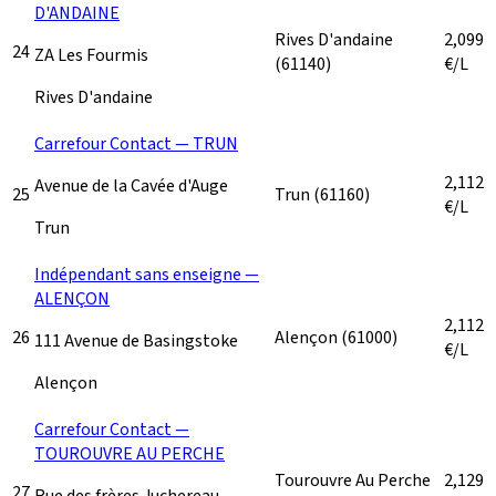
D'ANDAINE
Rives D'andaine
2,099
24
ZA Les Fourmis
(61140)
€/L
Rives D'andaine
Carrefour Contact — TRUN
2,112
Avenue de la Cavée d'Auge
25
Trun
(61160)
€/L
Trun
Indépendant sans enseigne —
ALENÇON
2,112
26
Alençon
(61000)
111 Avenue de Basingstoke
€/L
Alençon
Carrefour Contact —
TOUROUVRE AU PERCHE
Tourouvre Au Perche
2,129
27
Rue des frères Juchereau