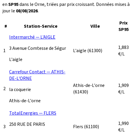
en
SP95
dans le Orne, triées par prix croissant. Données mises à
jour le
08/08/2026
.
Prix
#
Station-Service
Ville
SP95
Intermarché — L'AIGLE
1,883
3 Avenue Comtesse de Ségur
1
L'aigle
(61300)
€/L
L'aigle
Carrefour Contact — ATHIS-
DE-L'ORNE
Athis-de-L'orne
1,909
2
la coquerie
(61430)
€/L
Athis-de-L'orne
TotalEnergies — FLERS
1,990
250 RUE DE PARIS
3
Flers
(61100)
€/L