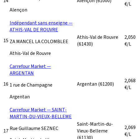
14
Alençon
(61000)
€/L
Alençon
Indépendant sans enseigne —
ATHIS-VAL DE ROUVRE
Athis-Val de Rouvre
2,050
15
ZA MANCEL LA COLOMBLEE
(61430)
€/L
Athis-Val de Rouvre
Carrefour Market —
ARGENTAN
2,068
16
Argentan
(61200)
1 rue de Champagne
€/L
Argentan
Carrefour Market — SAINT-
MARTIN-DU-VIEUX-BELLEME
Saint-Martin-du-
2,069
Rue Guillaume SEZNEC
17
Vieux-Belleme
€/L
(61130)