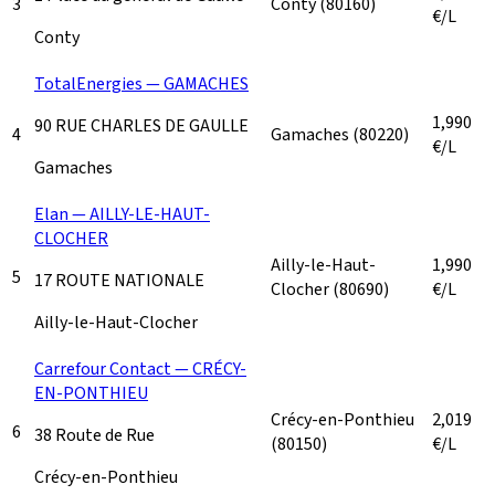
3
Conty
(80160)
€/L
Conty
TotalEnergies — GAMACHES
1,990
90 RUE CHARLES DE GAULLE
4
Gamaches
(80220)
€/L
Gamaches
Elan — AILLY-LE-HAUT-
CLOCHER
Ailly-le-Haut-
1,990
5
17 ROUTE NATIONALE
Clocher
(80690)
€/L
Ailly-le-Haut-Clocher
Carrefour Contact — CRÉCY-
EN-PONTHIEU
Crécy-en-Ponthieu
2,019
6
38 Route de Rue
(80150)
€/L
Crécy-en-Ponthieu