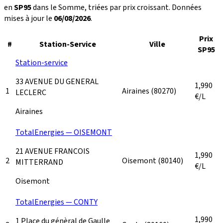
en
SP95
dans le Somme, triées par prix croissant. Données
mises à jour le
06/08/2026
.
Prix
#
Station-Service
Ville
SP95
Station-service
33 AVENUE DU GENERAL
1,990
1
Airaines
(80270)
LECLERC
€/L
Airaines
TotalEnergies — OISEMONT
21 AVENUE FRANCOIS
1,990
2
Oisemont
(80140)
MITTERRAND
€/L
Oisemont
TotalEnergies — CONTY
1,990
1 Place du génèral de Gaulle