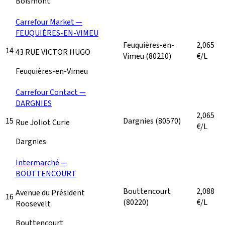
Boismont
Carrefour Market —
FEUQUIÈRES-EN-VIMEU
Feuquières-en-
2,065
14
43 RUE VICTOR HUGO
Vimeu
(80210)
€/L
Feuquières-en-Vimeu
Carrefour Contact —
DARGNIES
2,065
15
Dargnies
(80570)
Rue Joliot Curie
€/L
Dargnies
Intermarché —
BOUTTENCOURT
Bouttencourt
2,088
Avenue du Président
16
(80220)
€/L
Roosevelt
Bouttencourt