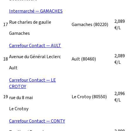
Intermarché — GAMACHES
2,089
Rue charles de gaulle
17
Gamaches
(80220)
€/L
Gamaches
Carrefour Contact — AULT
2,089
Avenue du Général Leclerc
18
Ault
(80460)
€/L
Ault
Carrefour Contact — LE
CROTOY
2,096
19
Le Crotoy
(80550)
rue du 8 mai
€/L
Le Crotoy
Carrefour Contact — CONTY