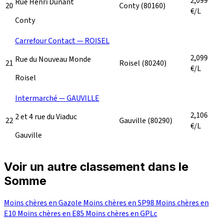
2,099
Rue Henri Dunant
20
Conty
(80160)
€/L
Conty
Carrefour Contact — ROISEL
2,099
Rue du Nouveau Monde
21
Roisel
(80240)
€/L
Roisel
Intermarché — GAUVILLE
2,106
2 et 4 rue du Viaduc
22
Gauville
(80290)
€/L
Gauville
Voir un autre classement dans le
Somme
Moins chères en Gazole
Moins chères en SP98
Moins chères en
E10
Moins chères en E85
Moins chères en GPLc