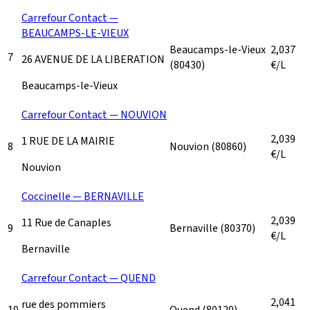
Carrefour Contact —
BEAUCAMPS-LE-VIEUX
Beaucamps-le-Vieux
2,037
7
26 AVENUE DE LA LIBERATION
(80430)
€/L
Beaucamps-le-Vieux
Carrefour Contact — NOUVION
2,039
1 RUE DE LA MAIRIE
8
Nouvion
(80860)
€/L
Nouvion
Coccinelle — BERNAVILLE
2,039
11 Rue de Canaples
9
Bernaville
(80370)
€/L
Bernaville
Carrefour Contact — QUEND
2,041
rue des pommiers
10
Quend
(80120)