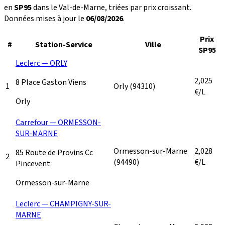
en
SP95
dans le Val-de-Marne, triées par prix croissant.
Données mises à jour le
06/08/2026
.
Prix
#
Station-Service
Ville
SP95
Leclerc — ORLY
2,025
8 Place Gaston Viens
1
Orly
(94310)
€/L
Orly
Carrefour — ORMESSON-
SUR-MARNE
Ormesson-sur-Marne
2,028
85 Route de Provins Cc
2
(94490)
€/L
Pincevent
Ormesson-sur-Marne
Leclerc — CHAMPIGNY-SUR-
MARNE