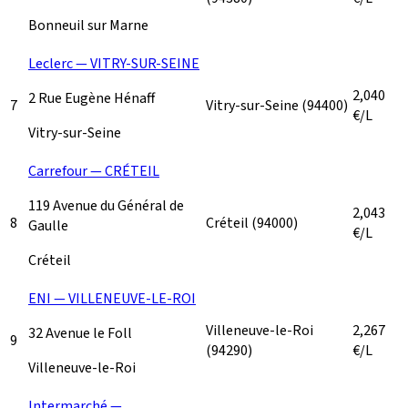
Bonneuil sur Marne
Leclerc — VITRY-SUR-SEINE
2,040
2 Rue Eugène Hénaff
7
Vitry-sur-Seine
(94400)
€/L
Vitry-sur-Seine
Carrefour — CRÉTEIL
119 Avenue du Général de
2,043
8
Créteil
(94000)
Gaulle
€/L
Créteil
ENI — VILLENEUVE-LE-ROI
Villeneuve-le-Roi
2,267
32 Avenue le Foll
9
(94290)
€/L
Villeneuve-le-Roi
Intermarché —