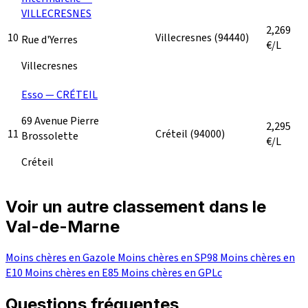
VILLECRESNES
2,269
10
Villecresnes
(94440)
Rue d'Yerres
€/L
Villecresnes
Esso — CRÉTEIL
69 Avenue Pierre
2,295
11
Créteil
(94000)
Brossolette
€/L
Créteil
Voir un autre classement dans le
Val-de-Marne
Moins chères en Gazole
Moins chères en SP98
Moins chères en
E10
Moins chères en E85
Moins chères en GPLc
Questions fréquentes