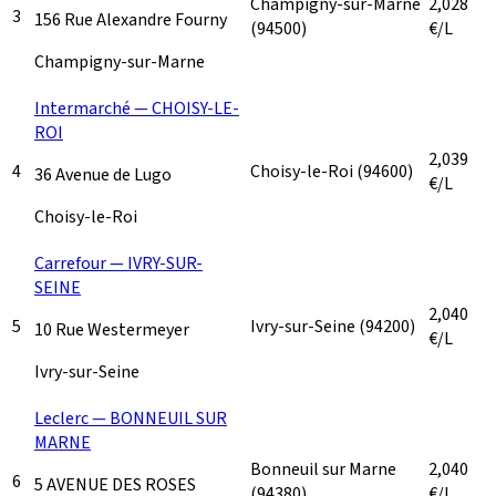
Champigny-sur-Marne
2,028
3
156 Rue Alexandre Fourny
(94500)
€/L
Champigny-sur-Marne
Intermarché — CHOISY-LE-
ROI
2,039
4
Choisy-le-Roi
(94600)
36 Avenue de Lugo
€/L
Choisy-le-Roi
Carrefour — IVRY-SUR-
SEINE
2,040
5
Ivry-sur-Seine
(94200)
10 Rue Westermeyer
€/L
Ivry-sur-Seine
Leclerc — BONNEUIL SUR
MARNE
Bonneuil sur Marne
2,040
6
5 AVENUE DES ROSES
(94380)
€/L