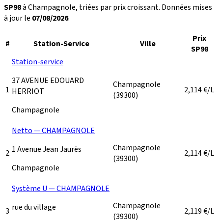
SP98
à Champagnole, triées par prix croissant. Données mises
à jour le
07/08/2026
.
Prix
#
Station-Service
Ville
SP98
Station-service
37 AVENUE EDOUARD
Champagnole
1
2,114
€/L
HERRIOT
(39300)
Champagnole
Netto — CHAMPAGNOLE
Champagnole
1 Avenue Jean Jaurès
2
2,114
€/L
(39300)
Champagnole
Système U — CHAMPAGNOLE
Champagnole
rue du village
3
2,119
€/L
(39300)