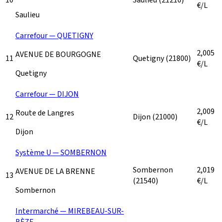
€/L
Saulieu
Carrefour — QUETIGNY
2,005
AVENUE DE BOURGOGNE
11
Quetigny
(21800)
€/L
Quetigny
Carrefour — DIJON
2,009
Route de Langres
12
Dijon
(21000)
€/L
Dijon
Système U — SOMBERNON
Sombernon
2,019
AVENUE DE LA BRENNE
13
(21540)
€/L
Sombernon
Intermarché — MIREBEAU-SUR-
BÈZE