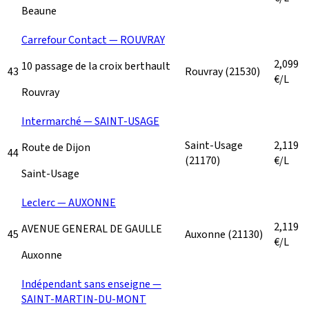
Beaune
Carrefour Contact — ROUVRAY
2,099
10 passage de la croix berthault
43
Rouvray
(21530)
€/L
Rouvray
Intermarché — SAINT-USAGE
Saint-Usage
2,119
Route de Dijon
44
(21170)
€/L
Saint-Usage
Leclerc — AUXONNE
2,119
AVENUE GENERAL DE GAULLE
45
Auxonne
(21130)
€/L
Auxonne
Indépendant sans enseigne —
SAINT-MARTIN-DU-MONT