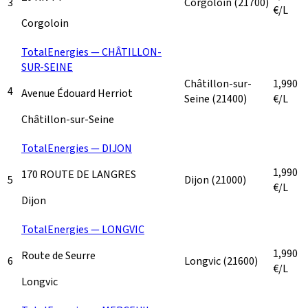
3
Corgoloin
(21700)
€/L
Corgoloin
TotalEnergies — CHÂTILLON-
SUR-SEINE
Châtillon-sur-
1,990
4
Avenue Édouard Herriot
Seine
(21400)
€/L
Châtillon-sur-Seine
TotalEnergies — DIJON
1,990
170 ROUTE DE LANGRES
5
Dijon
(21000)
€/L
Dijon
TotalEnergies — LONGVIC
1,990
Route de Seurre
6
Longvic
(21600)
€/L
Longvic