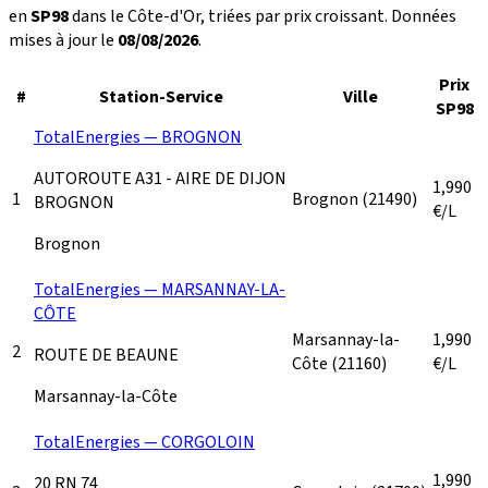
en
SP98
dans le Côte-d'Or, triées par prix croissant. Données
mises à jour le
08/08/2026
.
Prix
#
Station-Service
Ville
SP98
TotalEnergies — BROGNON
AUTOROUTE A31 - AIRE DE DIJON
1,990
1
Brognon
(21490)
BROGNON
€/L
Brognon
TotalEnergies — MARSANNAY-LA-
CÔTE
Marsannay-la-
1,990
2
ROUTE DE BEAUNE
Côte
(21160)
€/L
Marsannay-la-Côte
TotalEnergies — CORGOLOIN
1,990
20 RN 74