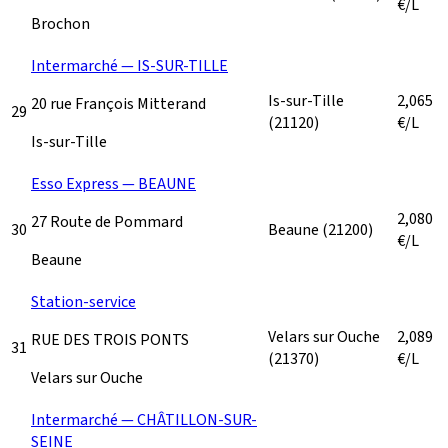
€/L
Brochon
Intermarché — IS-SUR-TILLE
Is-sur-Tille
2,065
20 rue François Mitterand
29
(21120)
€/L
Is-sur-Tille
Esso Express — BEAUNE
2,080
27 Route de Pommard
30
Beaune
(21200)
€/L
Beaune
Station-service
Velars sur Ouche
2,089
RUE DES TROIS PONTS
31
(21370)
€/L
Velars sur Ouche
Intermarché — CHÂTILLON-SUR-
SEINE