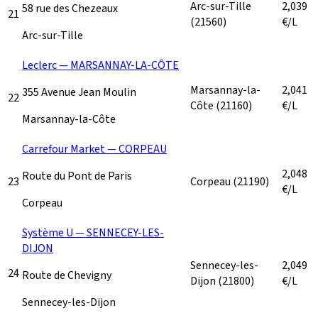
Arc-sur-Tille
2,039
58 rue des Chezeaux
21
(21560)
€/L
Arc-sur-Tille
Leclerc — MARSANNAY-LA-CÔTE
Marsannay-la-
2,041
355 Avenue Jean Moulin
22
Côte
(21160)
€/L
Marsannay-la-Côte
Carrefour Market — CORPEAU
2,048
Route du Pont de Paris
23
Corpeau
(21190)
€/L
Corpeau
Système U — SENNECEY-LES-
DIJON
Sennecey-les-
2,049
24
Route de Chevigny
Dijon
(21800)
€/L
Sennecey-les-Dijon