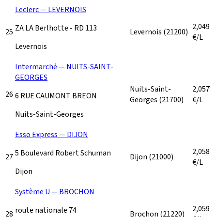
Leclerc — LEVERNOIS
2,049
ZA LA Berlhotte - RD 113
25
Levernois
(21200)
€/L
Levernois
Intermarché — NUITS-SAINT-
GEORGES
Nuits-Saint-
2,057
26
6 RUE CAUMONT BREON
Georges
(21700)
€/L
Nuits-Saint-Georges
Esso Express — DIJON
2,058
5 Boulevard Robert Schuman
27
Dijon
(21000)
€/L
Dijon
Système U — BROCHON
2,059
route nationale 74
28
Brochon
(21220)