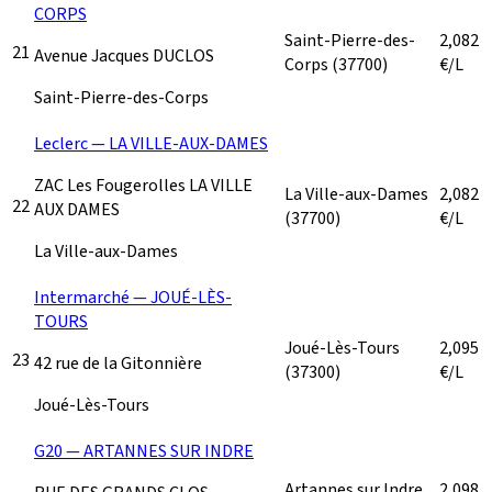
CORPS
Saint-Pierre-des-
2,082
21
Avenue Jacques DUCLOS
Corps
(37700)
€/L
Saint-Pierre-des-Corps
Leclerc — LA VILLE-AUX-DAMES
ZAC Les Fougerolles LA VILLE
La Ville-aux-Dames
2,082
22
AUX DAMES
(37700)
€/L
La Ville-aux-Dames
Intermarché — JOUÉ-LÈS-
TOURS
Joué-Lès-Tours
2,095
23
42 rue de la Gitonnière
(37300)
€/L
Joué-Lès-Tours
G20 — ARTANNES SUR INDRE
Artannes sur Indre
2,098