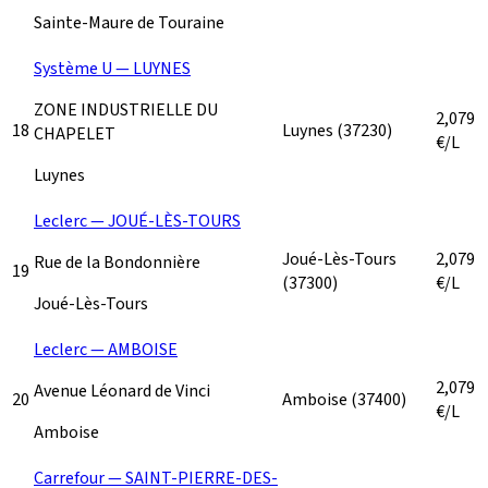
Sainte-Maure de Touraine
Système U — LUYNES
ZONE INDUSTRIELLE DU
2,079
18
Luynes
(37230)
CHAPELET
€/L
Luynes
Leclerc — JOUÉ-LÈS-TOURS
Joué-Lès-Tours
2,079
Rue de la Bondonnière
19
(37300)
€/L
Joué-Lès-Tours
Leclerc — AMBOISE
2,079
Avenue Léonard de Vinci
20
Amboise
(37400)
€/L
Amboise
Carrefour — SAINT-PIERRE-DES-