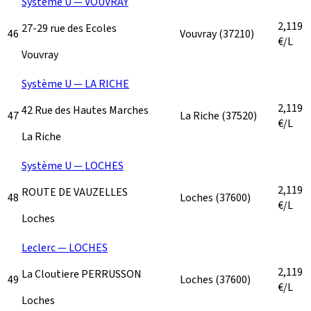
Système U — VOUVRAY
2,119
27-29 rue des Ecoles
46
Vouvray
(37210)
€/L
Vouvray
Système U — LA RICHE
2,119
42 Rue des Hautes Marches
47
La Riche
(37520)
€/L
La Riche
Système U — LOCHES
2,119
ROUTE DE VAUZELLES
48
Loches
(37600)
€/L
Loches
Leclerc — LOCHES
2,119
La Cloutiere PERRUSSON
49
Loches
(37600)
€/L
Loches