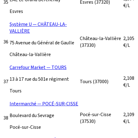
35
Esvres
(37320)
€/L
Esvres
Système U — CHÂTEAU-LA-
VALLIÈRE
Château-la-Vallière
2,105
36
75 Avenue du Général de Gaulle
(37330)
€/L
Château-la-Vallière
Carrefour Market — TOURS
2,108
13 à 17 rue du 501e régiment
37
Tours
(37000)
€/L
Tours
Intermarché — POCÉ-SUR-CISSE
Pocé-sur-Cisse
2,109
Boulevard du Sevrage
38
(37530)
€/L
Pocé-sur-Cisse