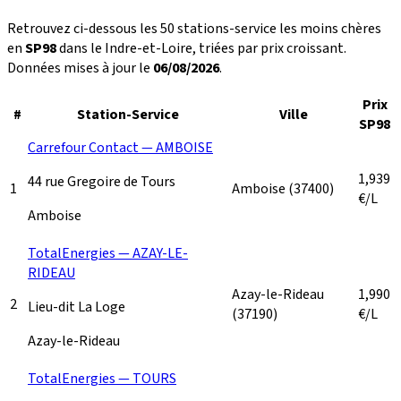
Retrouvez ci-dessous les 50 stations-service les moins chères
en
SP98
dans le Indre-et-Loire, triées par prix croissant.
Données mises à jour le
06/08/2026
.
Prix
#
Station-Service
Ville
SP98
Carrefour Contact — AMBOISE
1,939
44 rue Gregoire de Tours
1
Amboise
(37400)
€/L
Amboise
TotalEnergies — AZAY-LE-
RIDEAU
Azay-le-Rideau
1,990
2
Lieu-dit La Loge
(37190)
€/L
Azay-le-Rideau
TotalEnergies — TOURS