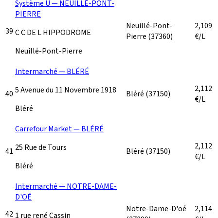
Système U — NEUILLÉ-PONT-
PIERRE
Neuillé-Pont-
2,109
39
C C DE L HIPPODROME
Pierre
(37360)
€/L
Neuillé-Pont-Pierre
Intermarché — BLÉRÉ
2,112
5 Avenue du 11 Novembre 1918
40
Bléré
(37150)
€/L
Bléré
Carrefour Market — BLÉRÉ
2,112
25 Rue de Tours
41
Bléré
(37150)
€/L
Bléré
Intermarché — NOTRE-DAME-
D'OÉ
Notre-Dame-D'oé
2,114
42
1 rue rené Cassin