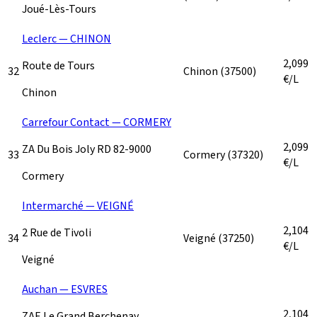
Joué-Lès-Tours
Leclerc — CHINON
2,099
Route de Tours
32
Chinon
(37500)
€/L
Chinon
Carrefour Contact — CORMERY
2,099
ZA Du Bois Joly RD 82-9000
33
Cormery
(37320)
€/L
Cormery
Intermarché — VEIGNÉ
2,104
2 Rue de Tivoli
34
Veigné
(37250)
€/L
Veigné
Auchan — ESVRES
2,104
ZAE Le Grand Berchenay