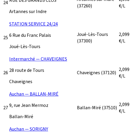
RUE DES GRANDS CLOS
24
(37260)
€/L
Artannes sur Indre
STATION SERVICE 24/24
Joué-Lès-Tours
2,099
6 Rue du Franc Palais
25
(37300)
€/L
Joué-Lès-Tours
Intermarché — CHAVEIGNES
2,099
28 route de Tours
26
Chaveignes
(37120)
€/L
Chaveignes
Auchan — BALLAN-MIRÉ
2,099
9, rue Jean Mermoz
27
Ballan-Miré
(37510)
€/L
Ballan-Miré
Auchan — SORIGNY