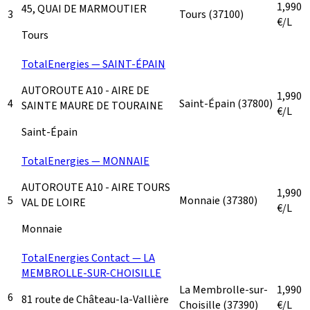
1,990
45, QUAI DE MARMOUTIER
3
Tours
(37100)
€/L
Tours
TotalEnergies — SAINT-ÉPAIN
AUTOROUTE A10 - AIRE DE
1,990
4
Saint-Épain
(37800)
SAINTE MAURE DE TOURAINE
€/L
Saint-Épain
TotalEnergies — MONNAIE
AUTOROUTE A10 - AIRE TOURS
1,990
5
Monnaie
(37380)
VAL DE LOIRE
€/L
Monnaie
TotalEnergies Contact — LA
MEMBROLLE-SUR-CHOISILLE
La Membrolle-sur-
1,990
6
81 route de Château-la-Vallière
Choisille
(37390)
€/L