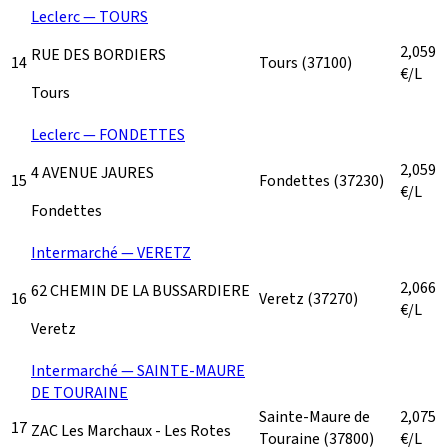
Leclerc — TOURS
2,059
RUE DES BORDIERS
14
Tours
(37100)
€/L
Tours
Leclerc — FONDETTES
2,059
4 AVENUE JAURES
15
Fondettes
(37230)
€/L
Fondettes
Intermarché — VERETZ
2,066
62 CHEMIN DE LA BUSSARDIERE
16
Veretz
(37270)
€/L
Veretz
Intermarché — SAINTE-MAURE
DE TOURAINE
Sainte-Maure de
2,075
17
ZAC Les Marchaux - Les Rotes
Touraine
(37800)
€/L