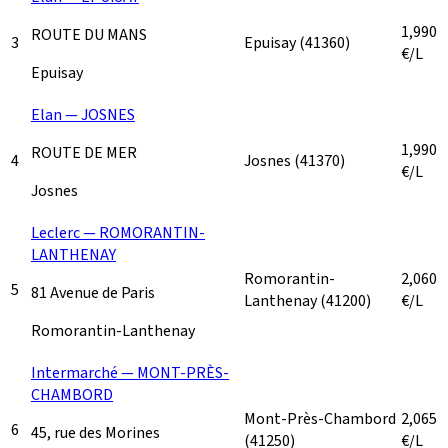
1,990
ROUTE DU MANS
3
Epuisay
(41360)
€/L
Epuisay
Elan — JOSNES
1,990
ROUTE DE MER
4
Josnes
(41370)
€/L
Josnes
Leclerc — ROMORANTIN-
LANTHENAY
Romorantin-
2,060
5
81 Avenue de Paris
Lanthenay
(41200)
€/L
Romorantin-Lanthenay
Intermarché — MONT-PRÈS-
CHAMBORD
Mont-Près-Chambord
2,065
6
45, rue des Morines
(41250)
€/L