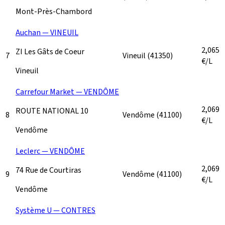
Mont-Près-Chambord
Auchan — VINEUIL
2,065
ZI Les Gâts de Coeur
7
Vineuil
(41350)
€/L
Vineuil
Carrefour Market — VENDÔME
2,069
ROUTE NATIONAL 10
8
Vendôme
(41100)
€/L
Vendôme
Leclerc — VENDÔME
2,069
74 Rue de Courtiras
9
Vendôme
(41100)
€/L
Vendôme
Système U — CONTRES