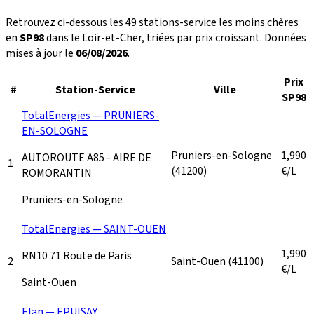
Retrouvez ci-dessous les 49 stations-service les moins chères
en
SP98
dans le Loir-et-Cher, triées par prix croissant. Données
mises à jour le
06/08/2026
.
Prix
#
Station-Service
Ville
SP98
TotalEnergies — PRUNIERS-
EN-SOLOGNE
Pruniers-en-Sologne
1,990
AUTOROUTE A85 - AIRE DE
1
(41200)
€/L
ROMORANTIN
Pruniers-en-Sologne
TotalEnergies — SAINT-OUEN
1,990
RN10 71 Route de Paris
2
Saint-Ouen
(41100)
€/L
Saint-Ouen
Elan — EPUISAY