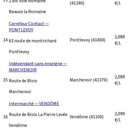
2 Bis Voie Romaine
(41240)
€/L
Beauce la Romaine
Carrefour Contact —
PONTLEVOY
2,089
14
Pontlevoy
(41400)
63 route de montrichard
€/L
Pontlevoy
Indépendant sans enseigne —
MARCHENOIR
2,089
15
Marchenoir
(41370)
Route de Blois
€/L
Marchenoir
Intermarché — VENDÔME
2,099
Route de Blois La Pierre Levée
16
Vendôme
(41100)
€/L
Vendôme