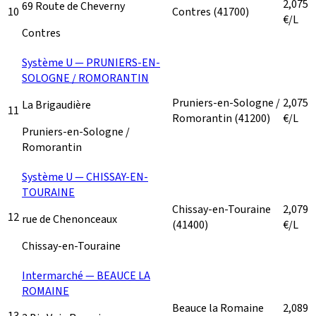
2,075
69 Route de Cheverny
10
Contres
(41700)
€/L
Contres
Système U — PRUNIERS-EN-
SOLOGNE / ROMORANTIN
Pruniers-en-Sologne /
2,075
La Brigaudière
11
Romorantin
(41200)
€/L
Pruniers-en-Sologne /
Romorantin
Système U — CHISSAY-EN-
TOURAINE
Chissay-en-Touraine
2,079
12
rue de Chenonceaux
(41400)
€/L
Chissay-en-Touraine
Intermarché — BEAUCE LA
ROMAINE
Beauce la Romaine
2,089
13