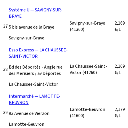
Système U — SAVIGNY-SUR-
BRAYE
Savigny-sur-Braye
2,169
37
5 bis avenue de la Braye
(41360)
€/L
Savigny-sur-Braye
Esso Express — LA CHAUSSEE-
SAINT-VICTOR
La Chaussee-Saint-
2,169
Bd des Déportés - Angle rue
38
Victor
(41260)
€/L
des Merisiers / av Déportés
La Chaussee-Saint-Victor
Intermarché — LAMOTTE-
BEUVRON
Lamotte-Beuvron
2,179
39
93 Avenue de Vierzon
(41600)
€/L
Lamotte-Beuvron