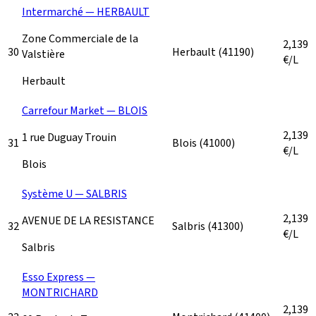
Intermarché — HERBAULT
Zone Commerciale de la
2,139
30
Herbault
(41190)
Valstière
€/L
Herbault
Carrefour Market — BLOIS
2,139
1 rue Duguay Trouin
31
Blois
(41000)
€/L
Blois
Système U — SALBRIS
2,139
AVENUE DE LA RESISTANCE
32
Salbris
(41300)
€/L
Salbris
Esso Express —
MONTRICHARD
2,139