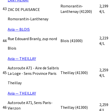
LANTHENAY
Romorantin-
2,199
43
ZAC DE PLAISANCE
Lanthenay
(41200)
€/L
Romorantin-Lanthenay
Avia — BLOIS
2,219
Rue Edouard Branly, zup nord
44
Blois
(41000)
€/L
Blois
Avia — THEILLAY
Autoroute A71 - Aire de Salbris
2,259
45
Theillay
(41300)
La Loge - Sens Province Paris
€/L
Theillay
Avia — THEILLAY
Autoroute A71, Sens Paris-
2,259
46
Theillay
(41300)
Vierzon
€/L