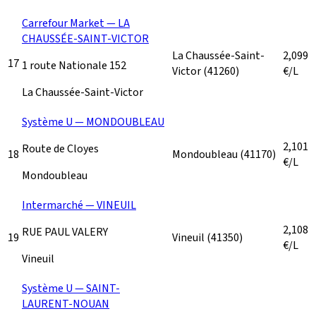
Carrefour Market — LA
CHAUSSÉE-SAINT-VICTOR
La Chaussée-Saint-
2,099
17
1 route Nationale 152
Victor
(41260)
€/L
La Chaussée-Saint-Victor
Système U — MONDOUBLEAU
2,101
Route de Cloyes
18
Mondoubleau
(41170)
€/L
Mondoubleau
Intermarché — VINEUIL
2,108
RUE PAUL VALERY
19
Vineuil
(41350)
€/L
Vineuil
Système U — SAINT-
LAURENT-NOUAN