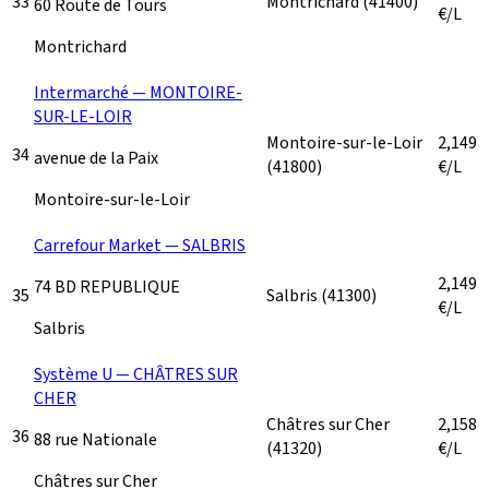
33
Montrichard
(41400)
60 Route de Tours
€/L
Montrichard
Intermarché — MONTOIRE-
SUR-LE-LOIR
Montoire-sur-le-Loir
2,149
34
avenue de la Paix
(41800)
€/L
Montoire-sur-le-Loir
Carrefour Market — SALBRIS
2,149
74 BD REPUBLIQUE
35
Salbris
(41300)
€/L
Salbris
Système U — CHÂTRES SUR
CHER
Châtres sur Cher
2,158
36
88 rue Nationale
(41320)
€/L
Châtres sur Cher