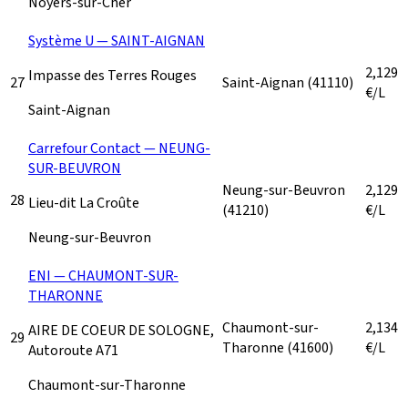
Noyers-sur-Cher
Système U — SAINT-AIGNAN
2,129
Impasse des Terres Rouges
27
Saint-Aignan
(41110)
€/L
Saint-Aignan
Carrefour Contact — NEUNG-
SUR-BEUVRON
Neung-sur-Beuvron
2,129
28
Lieu-dit La Croûte
(41210)
€/L
Neung-sur-Beuvron
ENI — CHAUMONT-SUR-
THARONNE
Chaumont-sur-
2,134
AIRE DE COEUR DE SOLOGNE,
29
Tharonne
(41600)
€/L
Autoroute A71
Chaumont-sur-Tharonne