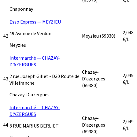
Chaponnay
Esso Express — MEYZIEU
2,048
49 Avenue de Verdun
42
Meyzieu
(69330)
€/L
Meyzieu
Intermarché — CHAZAY-
D'AZERGUES
Chazay-
2,049
2 rue Joseph Gillet - D30 Route de
43
D'azergues
€/L
Villefranche
(69380)
Chazay-D'azergues
Intermarché — CHAZAY-
D'AZERGUES
Chazay-
2,049
44
D'azergues
8 RUE MARIUS BERLIET
€/L
(69380)