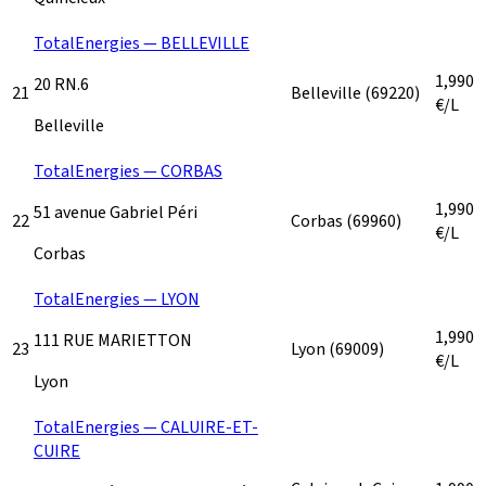
TotalEnergies — BELLEVILLE
1,990
20 RN.6
21
Belleville
(69220)
€/L
Belleville
TotalEnergies — CORBAS
1,990
51 avenue Gabriel Péri
22
Corbas
(69960)
€/L
Corbas
TotalEnergies — LYON
1,990
111 RUE MARIETTON
23
Lyon
(69009)
€/L
Lyon
TotalEnergies — CALUIRE-ET-
CUIRE