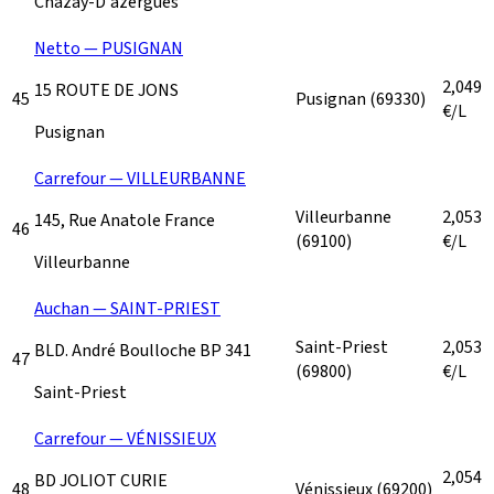
Chazay-D'azergues
Netto — PUSIGNAN
2,049
15 ROUTE DE JONS
45
Pusignan
(69330)
€/L
Pusignan
Carrefour — VILLEURBANNE
Villeurbanne
2,053
145, Rue Anatole France
46
(69100)
€/L
Villeurbanne
Auchan — SAINT-PRIEST
Saint-Priest
2,053
BLD. André Boulloche BP 341
47
(69800)
€/L
Saint-Priest
Carrefour — VÉNISSIEUX
2,054
BD JOLIOT CURIE
48
Vénissieux
(69200)