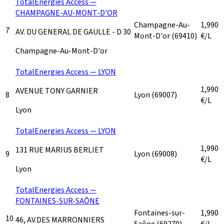
TotalEnergies Access —
CHAMPAGNE-AU-MONT-D'OR
Champagne-Au-
1,990
7
AV. DU GENERAL DE GAULLE - D 30
Mont-D'or
(69410)
€/L
Champagne-Au-Mont-D'or
TotalEnergies Access — LYON
1,990
AVENUE TONY GARNIER
8
Lyon
(69007)
€/L
Lyon
TotalEnergies Access — LYON
1,990
131 RUE MARIUS BERLIET
9
Lyon
(69008)
€/L
Lyon
TotalEnergies Access —
FONTAINES-SUR-SAÔNE
Fontaines-sur-
1,990
10
46, AV.DES MARRONNIERS
Saône
(69270)
€/L