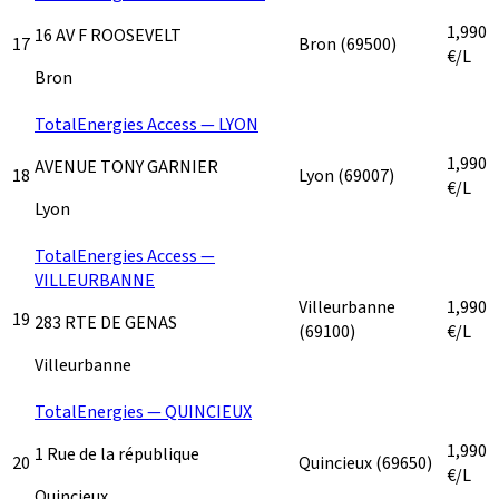
1,990
16 AV F ROOSEVELT
17
Bron
(69500)
€/L
Bron
TotalEnergies Access — LYON
1,990
AVENUE TONY GARNIER
18
Lyon
(69007)
€/L
Lyon
TotalEnergies Access —
VILLEURBANNE
Villeurbanne
1,990
19
283 RTE DE GENAS
(69100)
€/L
Villeurbanne
TotalEnergies — QUINCIEUX
1,990
1 Rue de la république
20
Quincieux
(69650)
€/L
Quincieux