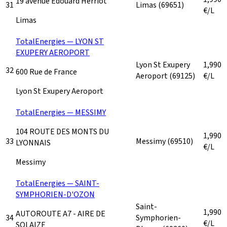
19 avenue Edouard Hérriot
31
Limas
(69651)
€/L
Limas
TotalEnergies — LYON ST
EXUPERY AEROPORT
Lyon St Exupery
1,990
32
600 Rue de France
Aeroport
(69125)
€/L
Lyon St Exupery Aeroport
TotalEnergies — MESSIMY
104 ROUTE DES MONTS DU
1,990
33
Messimy
(69510)
LYONNAIS
€/L
Messimy
TotalEnergies — SAINT-
SYMPHORIEN-D'OZON
Saint-
1,990
AUTOROUTE A7 - AIRE DE
34
Symphorien-
€/L
SOLAIZE