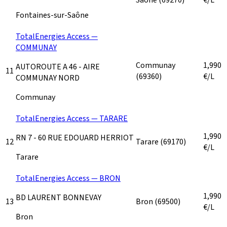
Fontaines-sur-Saône
TotalEnergies Access —
COMMUNAY
Communay
1,990
AUTOROUTE A 46 - AIRE
11
(69360)
€/L
COMMUNAY NORD
Communay
TotalEnergies Access — TARARE
1,990
RN 7 - 60 RUE EDOUARD HERRIOT
12
Tarare
(69170)
€/L
Tarare
TotalEnergies Access — BRON
1,990
BD LAURENT BONNEVAY
13
Bron
(69500)
€/L
Bron