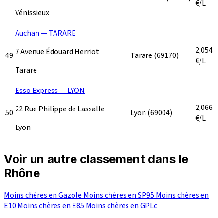
€/L
Vénissieux
Auchan — TARARE
2,054
7 Avenue Édouard Herriot
49
Tarare
(69170)
€/L
Tarare
Esso Express — LYON
2,066
22 Rue Philippe de Lassalle
50
Lyon
(69004)
€/L
Lyon
Voir un autre classement dans le
Rhône
Moins chères en Gazole
Moins chères en SP95
Moins chères en
E10
Moins chères en E85
Moins chères en GPLc