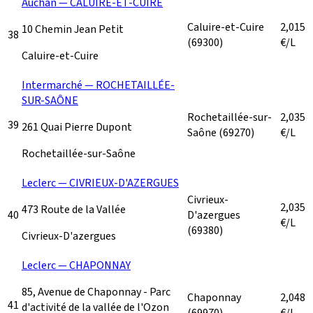
Auchan — CALUIRE-ET-CUIRE
Caluire-et-Cuire
2,015
10 Chemin Jean Petit
38
(69300)
€/L
Caluire-et-Cuire
Intermarché — ROCHETAILLÉE-
SUR-SAÔNE
Rochetaillée-sur-
2,035
39
261 Quai Pierre Dupont
Saône
(69270)
€/L
Rochetaillée-sur-Saône
Leclerc — CIVRIEUX-D'AZERGUES
Civrieux-
2,035
473 Route de la Vallée
40
D'azergues
€/L
(69380)
Civrieux-D'azergues
Leclerc — CHAPONNAY
85, Avenue de Chaponnay - Parc
Chaponnay
2,048
41
d'activité de la vallée de l'Ozon
(69970)
€/L