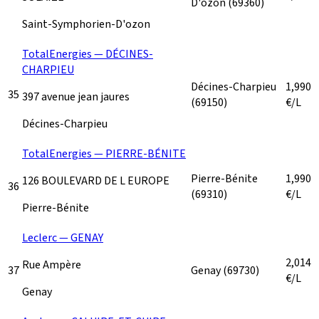
D'ozon
(69360)
Saint-Symphorien-D'ozon
TotalEnergies — DÉCINES-
CHARPIEU
Décines-Charpieu
1,990
35
397 avenue jean jaures
(69150)
€/L
Décines-Charpieu
TotalEnergies — PIERRE-BÉNITE
Pierre-Bénite
1,990
126 BOULEVARD DE L EUROPE
36
(69310)
€/L
Pierre-Bénite
Leclerc — GENAY
2,014
Rue Ampère
37
Genay
(69730)
€/L
Genay