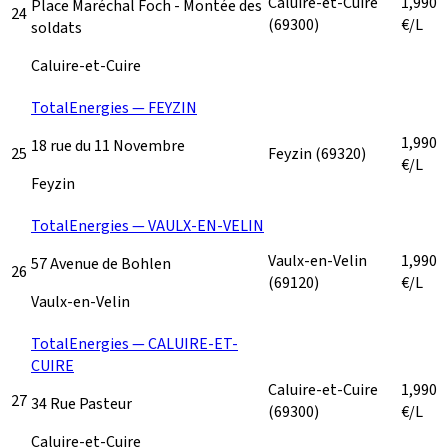
Caluire-et-Cuire
1,990
Place Maréchal Foch - Montée des
24
(69300)
€/L
soldats
Caluire-et-Cuire
TotalEnergies — FEYZIN
1,990
18 rue du 11 Novembre
25
Feyzin
(69320)
€/L
Feyzin
TotalEnergies — VAULX-EN-VELIN
Vaulx-en-Velin
1,990
57 Avenue de Bohlen
26
(69120)
€/L
Vaulx-en-Velin
TotalEnergies — CALUIRE-ET-
CUIRE
Caluire-et-Cuire
1,990
27
34 Rue Pasteur
(69300)
€/L
Caluire-et-Cuire