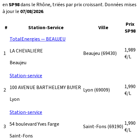
en
SP98
dans le Rhône, triées par prix croissant. Données mises
à jour le
07/08/2026
.
Prix
#
Station-Service
Ville
SP98
TotalEnergies — BEAUJEU
1,989
LA CHEVALIERE
1
Beaujeu
(69430)
€/L
Beaujeu
Station-service
1,990
100 AVENUE BARTHELEMY BUYER
2
Lyon
(69009)
€/L
Lyon
Station-service
1,990
54 boulevard Yves Farge
3
Saint-Fons
(69190)
€/L
Saint-Fons