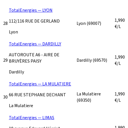
TotalEnergies — LYON
1,990
112/116 RUE DE GERLAND
28
Lyon
(69007)
€/L
Lyon
TotalEnergies — DARDILLY
AUTOROUTE A6 - AIRE DE
1,990
29
Dardilly
(69570)
BRUYÈRES PAISY
€/L
Dardilly
TotalEnergies — LA MULATIERE
La Mulatiere
1,990
66 RUE STEPHANE DECHANT
30
(69350)
€/L
La Mulatiere
TotalEnergies — LIMAS
1,990