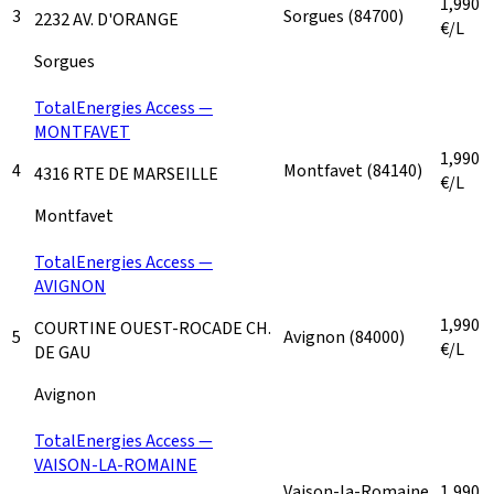
1,990
3
Sorgues
(84700)
2232 AV. D'ORANGE
€/L
Sorgues
TotalEnergies Access —
MONTFAVET
1,990
4
Montfavet
(84140)
4316 RTE DE MARSEILLE
€/L
Montfavet
TotalEnergies Access —
AVIGNON
1,990
COURTINE OUEST-ROCADE CH.
5
Avignon
(84000)
€/L
DE GAU
Avignon
TotalEnergies Access —
VAISON-LA-ROMAINE
Vaison-la-Romaine
1,990