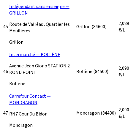
Indépendant sans enseigne —
GRILLON
2,089
Route de Valréas . Quartier les
45
Grillon
(84600)
€/L
Mouilieres
Grillon
Intermarché — BOLLÈNE
Avenue Jean Giono STATION 2
2,090
46
Bollène
(84500)
ROND POINT
€/L
Bollène
Carrefour Contact —
MONDRAGON
2,090
47
Mondragon
(84430)
RN7 Gour Du Bidon
€/L
Mondragon