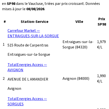
en
SP98
dans le Vaucluse, triées par prix croissant. Données
mises à jour le
08/08/2026
.
Prix
#
Station-Service
Ville
SP98
Carrefour Market —
ENTRAIGUES-SUR-LA-SORGUE
Entraigues-sur-la-
1,979
1
515 Route de Carpentras
Sorgue
(84320)
€/L
Entraigues-sur-la-Sorgue
TotalEnergies Access —
AVIGNON
1,990
2
Avignon
(84000)
AVENUE DE L AMANDIER
€/L
Avignon
TotalEnergies Access —
SORGUES