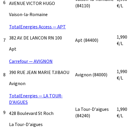
6
AVENUE VICTOR HUGO
(84110)
€/L
Vaison-la-Romaine
TotalEnergies Access — APT
1,990
382 AV. DE LANCON RN 100
7
Apt
(84400)
€/L
Apt
Carrefour — AVIGNON
1,990
390 RUE JEAN MARIE TJIBAOU
8
Avignon
(84000)
€/L
Avignon
TotalEnergies — LA TOUR-
D'AIGUES
La Tour-D'aigues
1,990
9
428 Boulevard St Roch
(84240)
€/L
La Tour-D'aigues