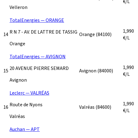
€/L
Velleron
TotalEnergies — ORANGE
1,990
R N 7 - AV. DE LATTRE DE TASSIG
14
Orange
(84100)
€/L
Orange
TotalEnergies — AVIGNON
1,990
20 AVENUE PIERRE SEMARD
15
Avignon
(84000)
€/L
Avignon
Leclerc — VALRÉAS
1,990
Route de Nyons
16
Valréas
(84600)
€/L
Valréas
Auchan — APT