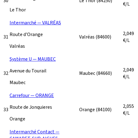
30
Le Thor
(84250)
€/L
Le Thor
Intermarché — VALRÉAS
2,049
Route d'Orange
31
Valréas
(84600)
€/L
Valréas
Système U — MAUBEC
2,049
Avenue du Tourail
32
Maubec
(84660)
€/L
Maubec
Carrefour — ORANGE
2,055
Route de Jonquieres
33
Orange
(84100)
€/L
Orange
Intermarché Contact —