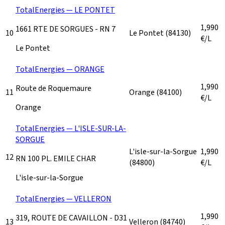
TotalEnergies — LE PONTET
1,990
1661 RTE DE SORGUES - RN 7
10
Le Pontet
(84130)
€/L
Le Pontet
TotalEnergies — ORANGE
1,990
Route de Roquemaure
11
Orange
(84100)
€/L
Orange
TotalEnergies — L'ISLE-SUR-LA-
SORGUE
L'isle-sur-la-Sorgue
1,990
12
RN 100 PL. EMILE CHAR
(84800)
€/L
L'isle-sur-la-Sorgue
TotalEnergies — VELLERON
1,990
319, ROUTE DE CAVAILLON - D31
13
Velleron
(84740)