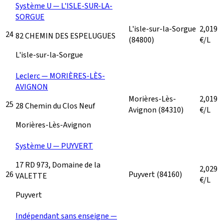
Système U — L'ISLE-SUR-LA-
SORGUE
L'isle-sur-la-Sorgue
2,019
24
82 CHEMIN DES ESPELUGUES
(84800)
€/L
L'isle-sur-la-Sorgue
Leclerc — MORIÈRES-LÈS-
AVIGNON
Morières-Lès-
2,019
25
28 Chemin du Clos Neuf
Avignon
(84310)
€/L
Morières-Lès-Avignon
Système U — PUYVERT
17 RD 973, Domaine de la
2,029
26
Puyvert
(84160)
VALETTE
€/L
Puyvert
Indépendant sans enseigne —