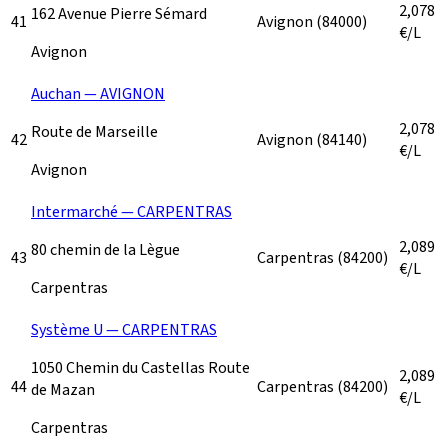
2,078
162 Avenue Pierre Sémard
41
Avignon
(84000)
€/L
Avignon
Auchan — AVIGNON
2,078
Route de Marseille
42
Avignon
(84140)
€/L
Avignon
Intermarché — CARPENTRAS
2,089
80 chemin de la Lègue
43
Carpentras
(84200)
€/L
Carpentras
Système U — CARPENTRAS
1050 Chemin du Castellas Route
2,089
44
Carpentras
(84200)
de Mazan
€/L
Carpentras