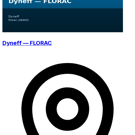
Dyneff — FLORAC