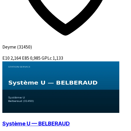
Deyme
(31450)
E10
2,164
E85
0,985
GPLc
1,133
Système U — BELBERAUD