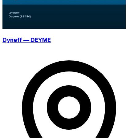
Dyneff — DEYME