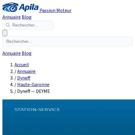
Passion Moteur
Annuaire
Blog
Annuaire
Blog
Accueil
/
Annuaire
/
Dyneff
/
Haute-Garonne
/
Dyneff — DEYME