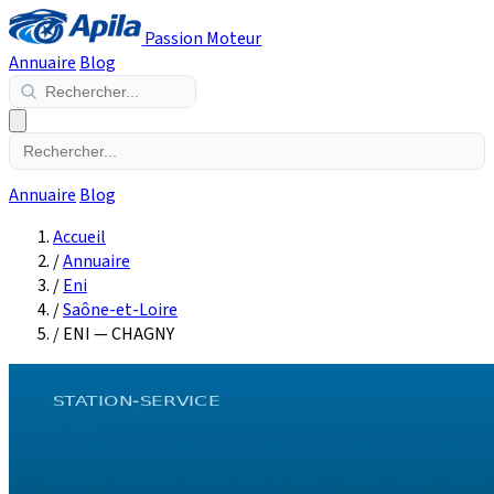
Passion Moteur
Annuaire
Blog
Annuaire
Blog
Accueil
/
Annuaire
/
Eni
/
Saône-et-Loire
/
ENI — CHAGNY