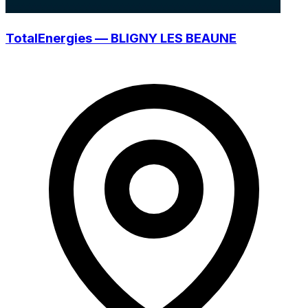
TotalEnergies — BLIGNY LES BEAUNE