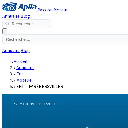
Passion Moteur
Annuaire
Blog
Annuaire
Blog
Accueil
/
Annuaire
/
Eni
/
Moselle
/
ENI — FARÉBERSVILLER