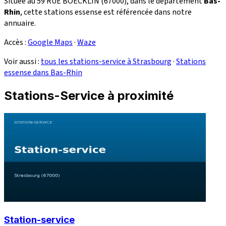
Située au 59 RUE BOECKLIN (67000), dans le département
Bas-
Rhin
, cette stations essense est référencée dans notre
annuaire.
Accès :
Google Maps
·
Waze
Voir aussi :
tous les stations-service à Strasbourg
·
Stations
essense dans Bas-Rhin
Stations-Service à proximité
Station-service