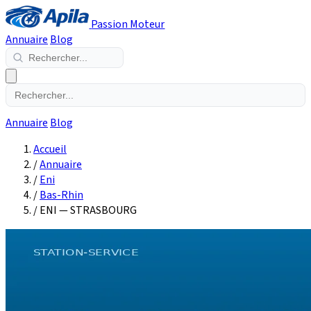
Passion Moteur
Annuaire
Blog
Annuaire
Blog
Accueil
/
Annuaire
/
Eni
/
Bas-Rhin
/
ENI — STRASBOURG