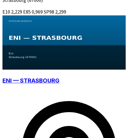
Strasbourg
(67000)
E10
2,229
E85
0,969
SP98
2,299
ENI — STRASBOURG