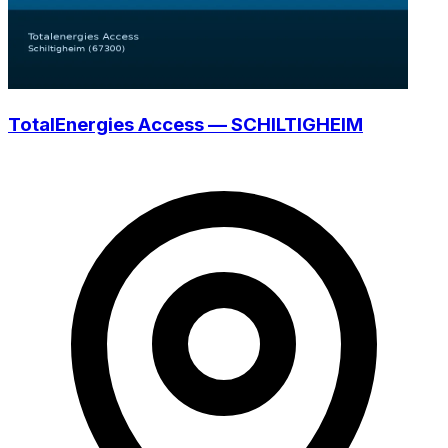
TotalEnergies Access — SCHILTIGHEIM