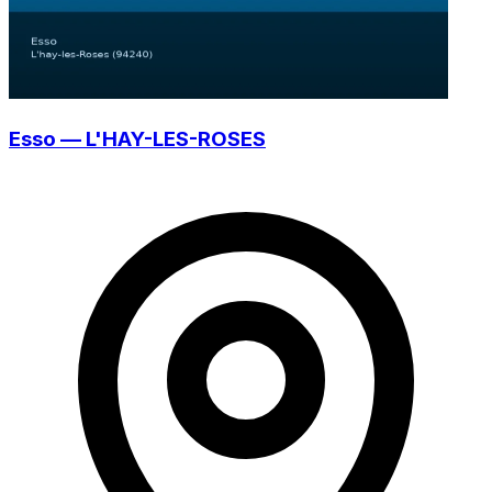
Esso — L'HAY-LES-ROSES