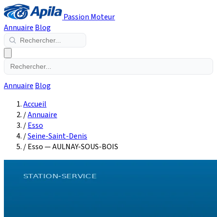
Passion Moteur
Annuaire
Blog
Annuaire
Blog
Accueil
/
Annuaire
/
Esso
/
Seine-Saint-Denis
/
Esso — AULNAY-SOUS-BOIS