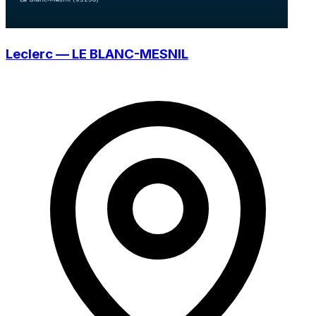
Leclerc — LE BLANC-MESNIL