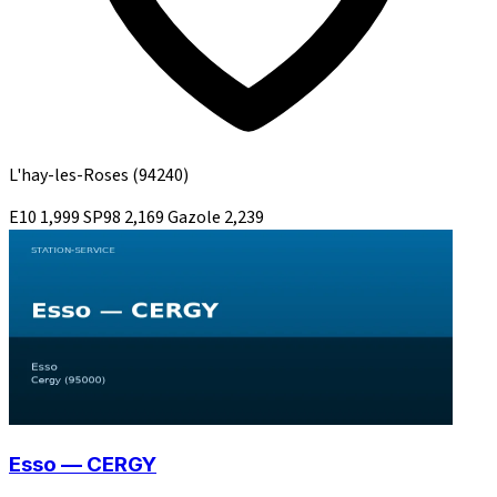
L'hay-les-Roses
(94240)
E10
1,999
SP98
2,169
Gazole
2,239
Esso — CERGY