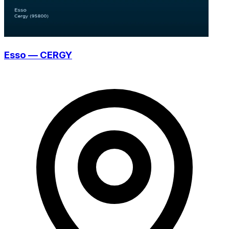
Esso — CERGY