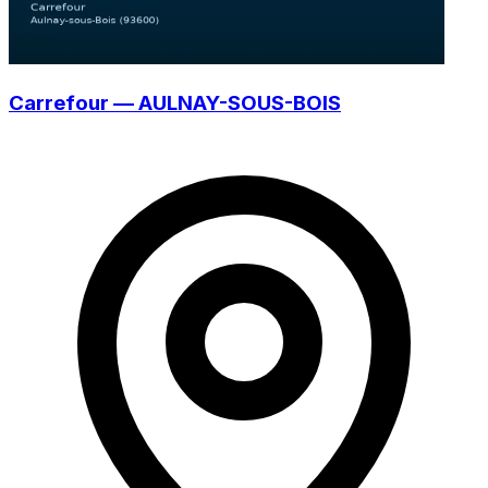
Carrefour — AULNAY-SOUS-BOIS