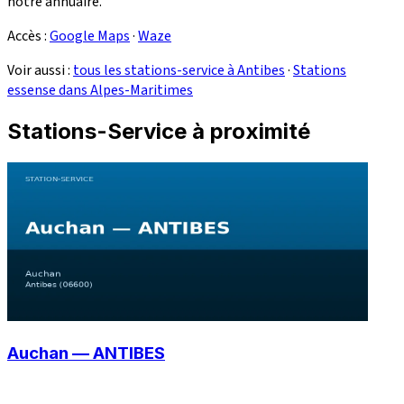
notre annuaire.
Accès :
Google Maps
·
Waze
Voir aussi :
tous les stations-service à Antibes
·
Stations
essense dans Alpes-Maritimes
Stations-Service à proximité
Auchan — ANTIBES