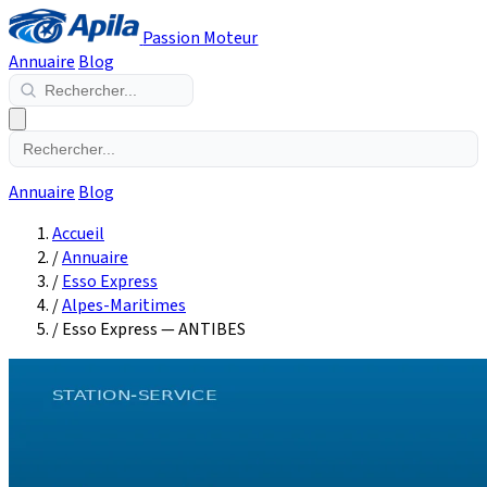
Passion Moteur
Annuaire
Blog
Annuaire
Blog
Accueil
/
Annuaire
/
Esso Express
/
Alpes-Maritimes
/
Esso Express — ANTIBES