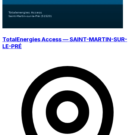
TotalEnergies Access — SAINT-MARTIN-SUR-
LE-PRÉ