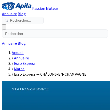
Passion Moteur
Annuaire
Blog
Annuaire
Blog
Accueil
/
Annuaire
/
Esso Express
/
Marne
/
Esso Express — CHÂLONS-EN-CHAMPAGNE