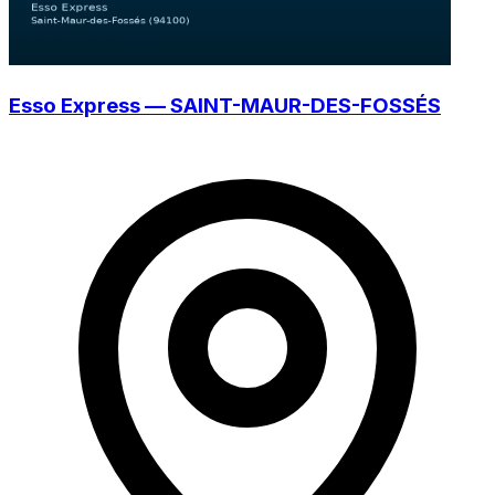
Esso Express — SAINT-MAUR-DES-FOSSÉS