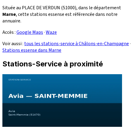
Située au PLACE DE VERDUN (51000), dans le département
Marne
, cette stations essense est référencée dans notre
annuaire.
Accès :
Google Maps
·
Waze
Voir aussi :
tous les stations-service à Châlons-en-Champagne
·
Stations essense dans Marne
Stations-Service à proximité