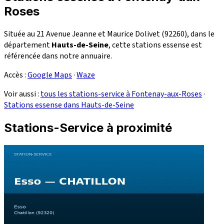
Roses
Située au 21 Avenue Jeanne et Maurice Dolivet (92260), dans le
département
Hauts-de-Seine
, cette stations essense est
référencée dans notre annuaire.
Accès :
Google Maps
·
Waze
Voir aussi :
tous les stations-service à Fontenay-aux-Roses
·
Stations essense dans Hauts-de-Seine
Stations-Service à proximité