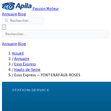
Passion Moteur
Annuaire
Blog
Annuaire
Blog
Accueil
/
Annuaire
/
Esso Express
/
Hauts-de-Seine
/
Esso Express — FONTENAY-AUX-ROSES