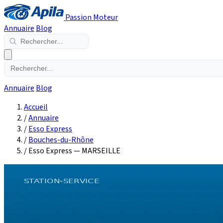
Passion Moteur
Annuaire
Blog
Annuaire
Blog
Accueil
/
Annuaire
/
Esso Express
/
Bouches-du-Rhône
/
Esso Express — MARSEILLE