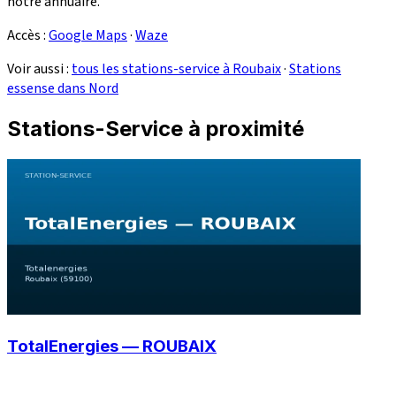
notre annuaire.
Accès :
Google Maps
·
Waze
Voir aussi :
tous les stations-service à Roubaix
·
Stations
essense dans Nord
Stations-Service à proximité
TotalEnergies — ROUBAIX