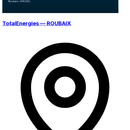
TotalEnergies — ROUBAIX