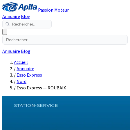
Passion Moteur
Annuaire
Blog
Annuaire
Blog
Accueil
/
Annuaire
/
Esso Express
/
Nord
/
Esso Express — ROUBAIX