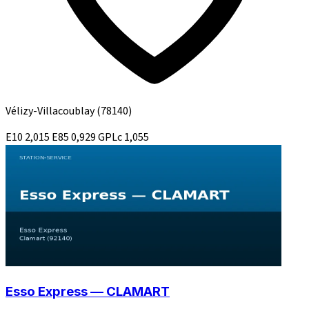
Vélizy-Villacoublay
(78140)
E10
2,015
E85
0,929
GPLc
1,055
Esso Express — CLAMART