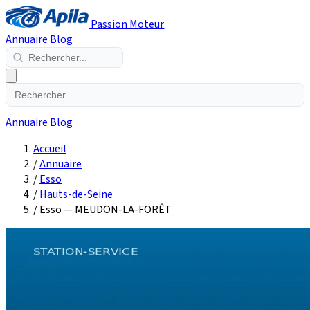
Passion Moteur
Annuaire
Blog
Annuaire
Blog
Accueil
/
Annuaire
/
Esso
/
Hauts-de-Seine
/
Esso — MEUDON-LA-FORÊT