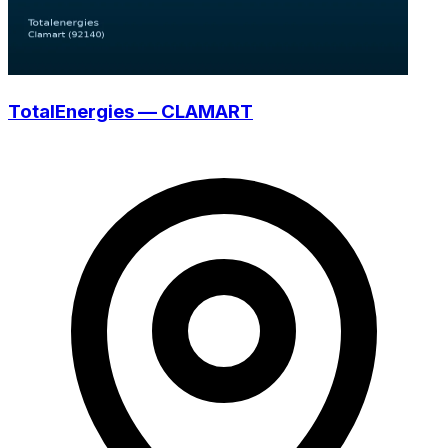
TotalEnergies — CLAMART