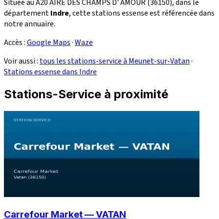
Située au A20 AIRE DES CHAMPS D' AMOUR (36150), dans le
département
Indre
, cette stations essense est référencée dans
notre annuaire.
Accès :
Google Maps
·
Waze
Voir aussi :
tous les stations-service à Meunet-sur-Vatan
·
Stations essense dans Indre
Stations-Service à proximité
Carrefour Market — VATAN