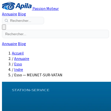
Passion Moteur
Annuaire
Blog
Annuaire
Blog
Accueil
/
Annuaire
/
Esso
/
Indre
/
Esso — MEUNET-SUR-VATAN