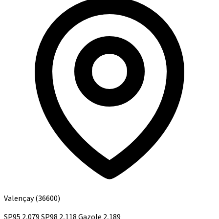
Valençay
(36600)
SP95
2,079
SP98
2,118
Gazole
2,189