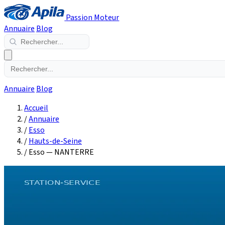
Passion Moteur
Annuaire
Blog
Annuaire
Blog
Accueil
/
Annuaire
/
Esso
/
Hauts-de-Seine
/
Esso — NANTERRE