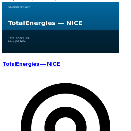
TotalEnergies — NICE