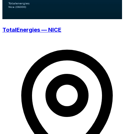
TotalEnergies — NICE