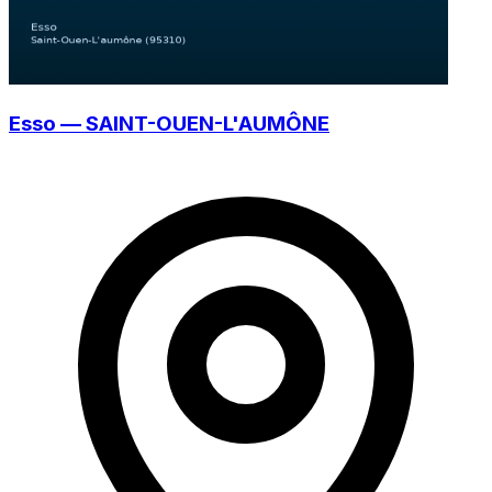
Esso — SAINT-OUEN-L'AUMÔNE