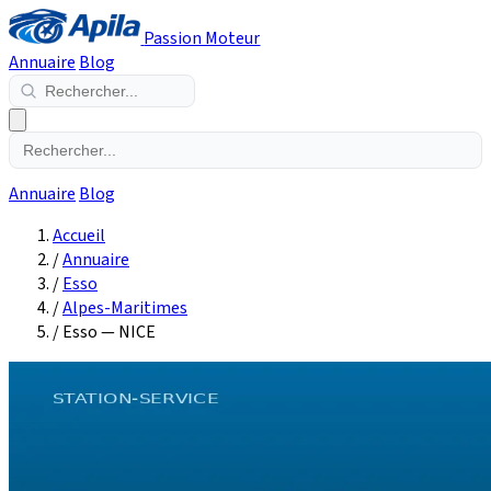
Passion Moteur
Annuaire
Blog
Annuaire
Blog
Accueil
/
Annuaire
/
Esso
/
Alpes-Maritimes
/
Esso — NICE