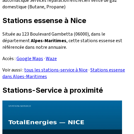
automatique
Services réparation
entretien
Vente de gaz
domestique (Butane, Propane)
Stations essense à Nice
Située au 123 Boulevard Gambetta (06000), dans le
département
Alpes-Maritimes
, cette stations essense est
référencée dans notre annuaire.
Accès :
Google Maps
·
Waze
Voir aussi :
tous les stations-service à Nice
·
Stations essense
dans Alpes-Maritimes
Stations-Service à proximité