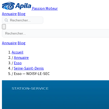
Passion Moteur
Annuaire
Blog
Annuaire
Blog
Accueil
/
Annuaire
/
Esso
/
Seine-Saint-Denis
/
Esso — NOISY-LE-SEC