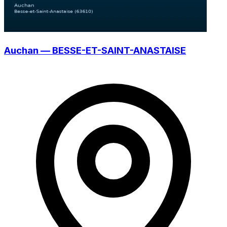
Auchan — BESSE-ET-SAINT-ANASTAISE