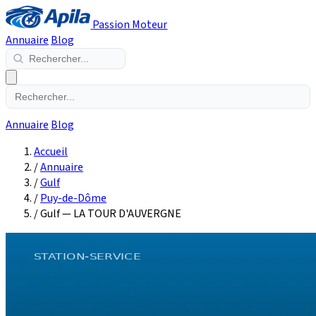
Passion Moteur
Annuaire
Blog
Annuaire
Blog
Accueil
/
Annuaire
/
Gulf
/
Puy-de-Dôme
/
Gulf — LA TOUR D'AUVERGNE