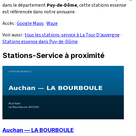
dans le département
Puy-de-Dôme
, cette stations essense
est référencée dans notre annuaire.
Accès :
Google Maps
·
Waze
Voir aussi :
tous les stations-service à La Tour D'auvergne
·
Stations essense dans Puy-de-Dôme
Stations-Service à proximité
Auchan — LA BOURBOULE