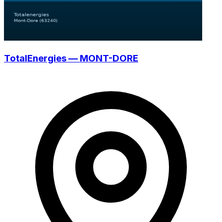
TotalEnergies — MONT-DORE