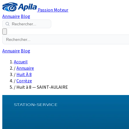
Passion Moteur
Annuaire
Blog
Annuaire
Blog
Accueil
/
Annuaire
/
Huit À 8
/
Corrèze
/
Huit à 8 — SAINT-AULAIRE