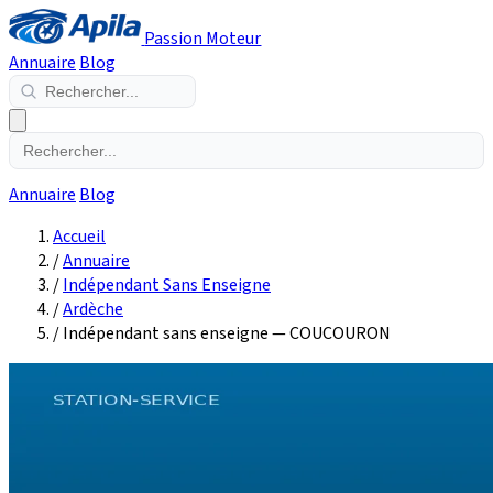
Passion Moteur
Annuaire
Blog
Annuaire
Blog
Accueil
/
Annuaire
/
Indépendant Sans Enseigne
/
Ardèche
/
Indépendant sans enseigne — COUCOURON