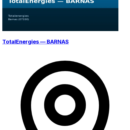
TotalEnergies — BARNAS