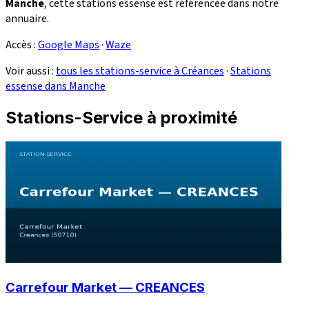
Manche
, cette stations essense est référencée dans notre
annuaire.
Accès :
Google Maps
·
Waze
Voir aussi :
tous les stations-service à Créances
·
Stations
essense dans Manche
Stations-Service à proximité
Carrefour Market — CREANCES