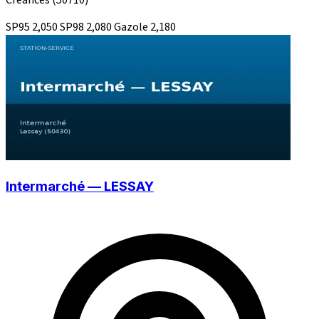
Creances
(50710)
SP95
2,050
SP98
2,080
Gazole
2,180
Intermarché — LESSAY