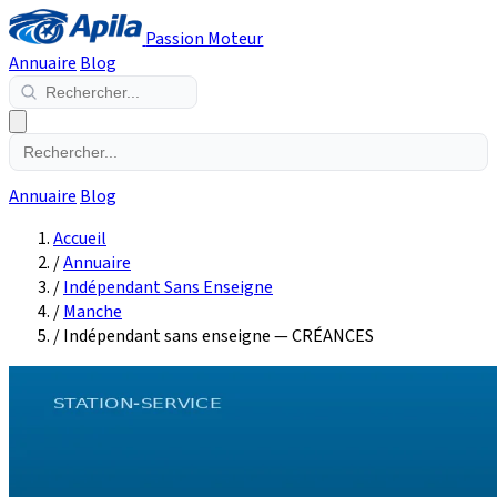
Passion Moteur
Annuaire
Blog
Annuaire
Blog
Accueil
/
Annuaire
/
Indépendant Sans Enseigne
/
Manche
/
Indépendant sans enseigne — CRÉANCES