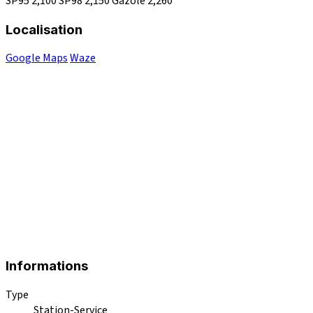
SP95
2,100
SP98
2,150
Gazole
2,260
Localisation
Google Maps
Waze
Informations
Type
Station-Service