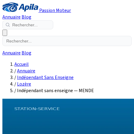
Passion Moteur
Annuaire
Blog
Annuaire
Blog
Accueil
/
Annuaire
/
Indépendant Sans Enseigne
/
Lozère
/
Indépendant sans enseigne — MENDE