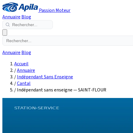
Passion Moteur
Annuaire
Blog
Annuaire
Blog
Accueil
/
Annuaire
/
Indépendant Sans Enseigne
/
Cantal
/
Indépendant sans enseigne — SAINT-FLOUR