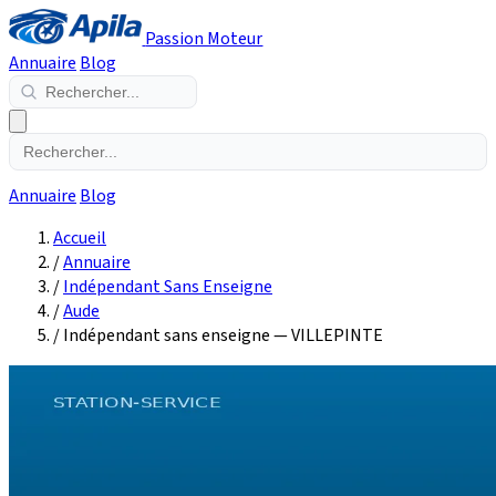
Passion Moteur
Annuaire
Blog
Annuaire
Blog
Accueil
/
Annuaire
/
Indépendant Sans Enseigne
/
Aude
/
Indépendant sans enseigne — VILLEPINTE