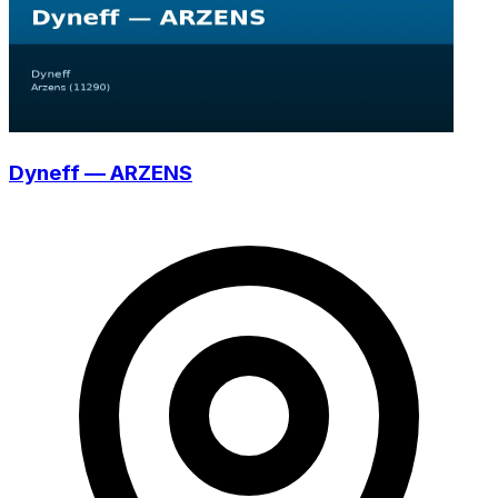
Dyneff — ARZENS