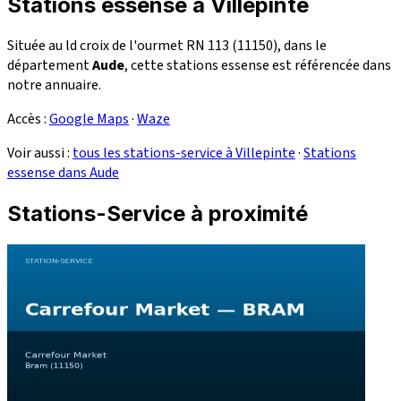
Stations essense à Villepinte
Située au ld croix de l'ourmet RN 113 (11150), dans le
département
Aude
, cette stations essense est référencée dans
notre annuaire.
Accès :
Google Maps
·
Waze
Voir aussi :
tous les stations-service à Villepinte
·
Stations
essense dans Aude
Stations-Service à proximité