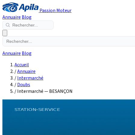
Passion Moteur
Annuaire
Blog
Annuaire
Blog
Accueil
/
Annuaire
/
Intermarché
/
Doubs
/
Intermarché — BESANÇON