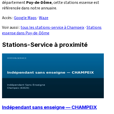
département
Puy-de-Dôme
, cette stations essense est
référencée dans notre annuaire.
Accès :
Google Maps
·
Waze
Voir aussi :
tous les stations-service à Champeix
·
Stations
essense dans Puy-de-Dôme
Stations-Service à proximité
Indépendant sans enseigne — CHAMPEIX