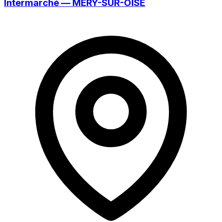
Intermarché — MÉRY-SUR-OISE