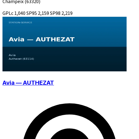
Champeix
(63320)
GPLc
1,040
SP95
2,159
SP98
2,219
Avia — AUTHEZAT