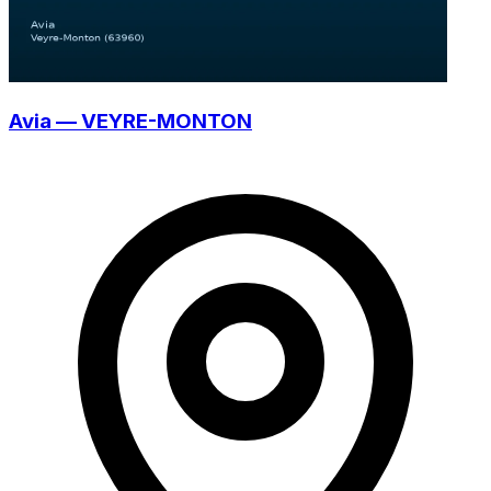
Avia — VEYRE-MONTON