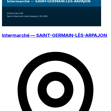
Intermarché — SAINT-GERMAIN-LÈS-ARPAJON