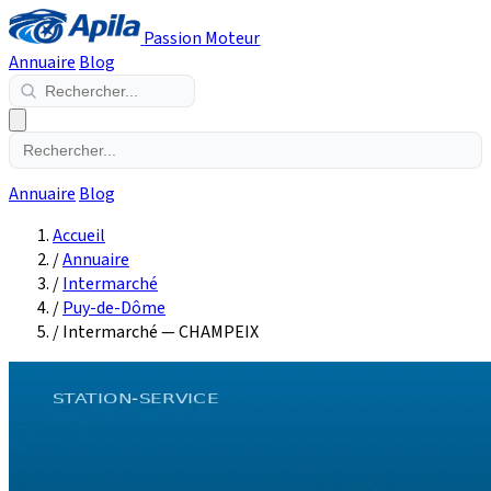
Passion Moteur
Annuaire
Blog
Annuaire
Blog
Accueil
/
Annuaire
/
Intermarché
/
Puy-de-Dôme
/
Intermarché — CHAMPEIX