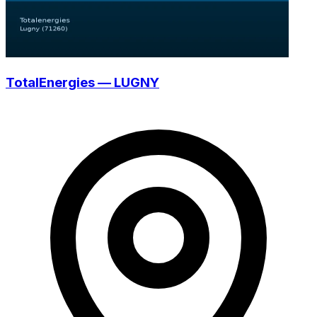
TotalEnergies — LUGNY