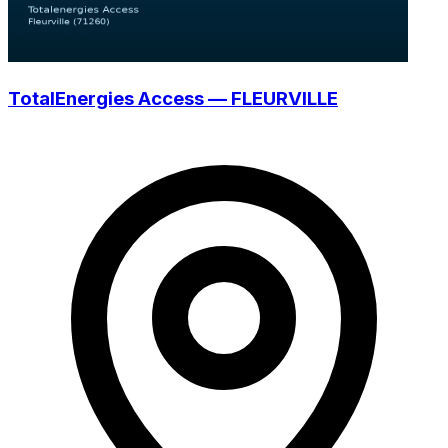
TotalEnergies Access — FLEURVILLE