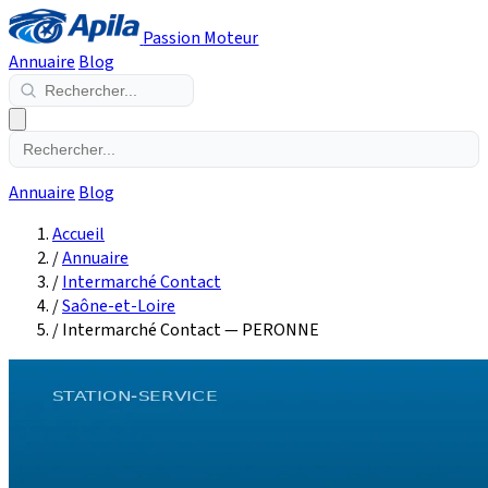
Passion Moteur
Annuaire
Blog
Annuaire
Blog
Accueil
/
Annuaire
/
Intermarché Contact
/
Saône-et-Loire
/
Intermarché Contact — PERONNE