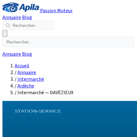
Passion Moteur
Annuaire
Blog
Annuaire
Blog
Accueil
/
Annuaire
/
Intermarché
/
Ardèche
/
Intermarché — DAVÉZIEUX