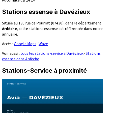
Automate CB 24
24
Stations essense à Davézieux
Située au 130 rue de Pourrat (07430), dans le département
Ardèche
, cette stations essense est référencée dans notre
annuaire.
Accès :
Google Maps
·
Waze
Voir aussi :
tous les stations-service à Davézieux
·
Stations
essense dans Ardèche
Stations-Service à proximité