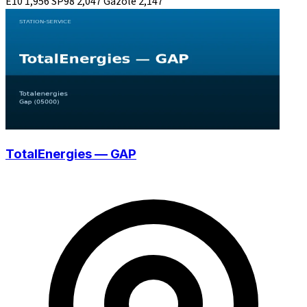
E10
1,956
SP98
2,047
Gazole
2,147
TotalEnergies — GAP