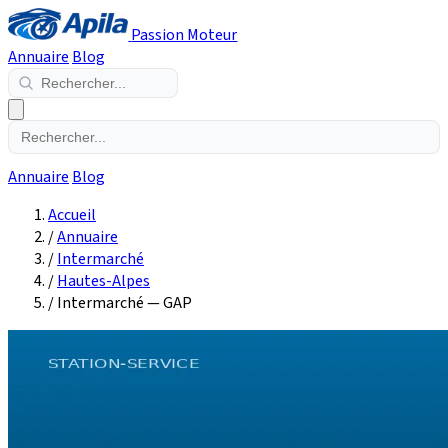
Passion Moteur
Annuaire
Blog
Annuaire
Blog
Accueil
/
Annuaire
/
Intermarché
/
Hautes-Alpes
/
Intermarché — GAP