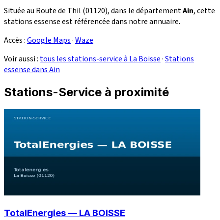
Située au Route de Thil (01120), dans le département
Ain
, cette
stations essense est référencée dans notre annuaire.
Accès :
Google Maps
·
Waze
Voir aussi :
tous les stations-service à La Boisse
·
Stations
essense dans Ain
Stations-Service à proximité
TotalEnergies — LA BOISSE