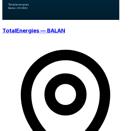
TotalEnergies — BALAN