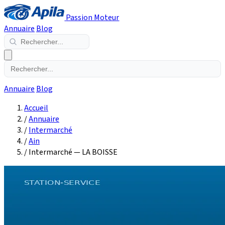
Passion Moteur
Annuaire
Blog
Annuaire
Blog
Accueil
/
Annuaire
/
Intermarché
/
Ain
/
Intermarché — LA BOISSE