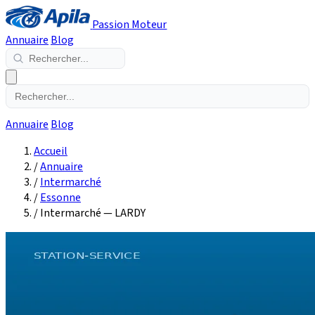
Passion Moteur
Annuaire
Blog
Annuaire
Blog
Accueil
/
Annuaire
/
Intermarché
/
Essonne
/
Intermarché — LARDY