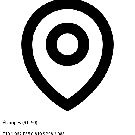
Étampes
(91150)
E10
1,962
E85
0,819
SP98
2,088