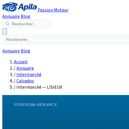
Passion Moteur
Annuaire
Blog
Annuaire
Blog
Accueil
/
Annuaire
/
Intermarché
/
Calvados
/
Intermarché — LISIEUX