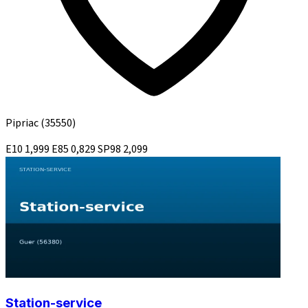
Pipriac
(35550)
E10
1,999
E85
0,829
SP98
2,099
Station-service