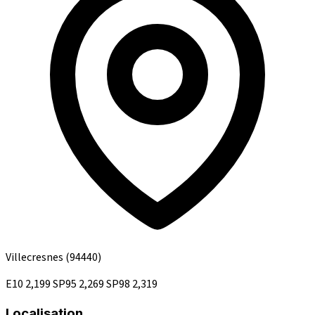
Villecresnes
(94440)
E10
2,199
SP95
2,269
SP98
2,319
Localisation