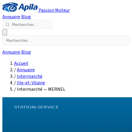
Passion Moteur
Annuaire
Blog
Annuaire
Blog
Accueil
/
Annuaire
/
Intermarché
/
Ille-et-Vilaine
/
Intermarché — MERNEL