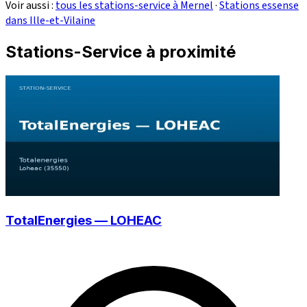
Voir aussi :
tous les stations-service à Mernel
·
Stations essense
dans Ille-et-Vilaine
Stations-Service à proximité
TotalEnergies — LOHEAC