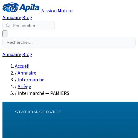
Passion Moteur
Annuaire
Blog
Annuaire
Blog
Accueil
/
Annuaire
/
Intermarché
/
Ariège
/
Intermarché — PAMIERS