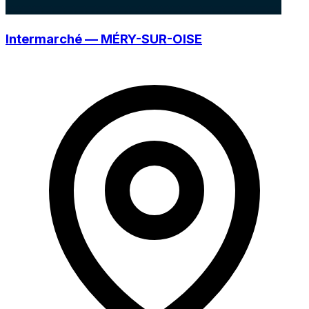
Intermarché — MÉRY-SUR-OISE