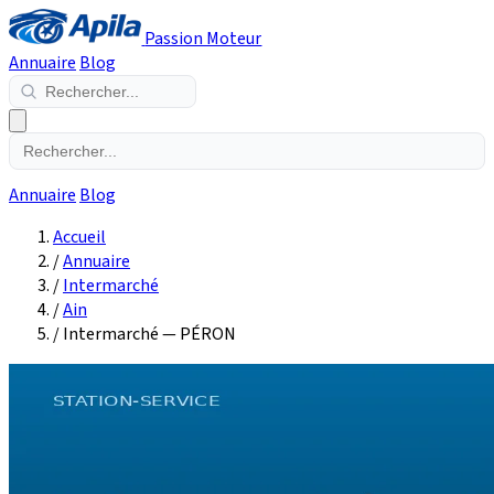
Passion Moteur
Annuaire
Blog
Annuaire
Blog
Accueil
/
Annuaire
/
Intermarché
/
Ain
/
Intermarché — PÉRON