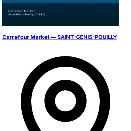
Carrefour Market — SAINT-GENIS-POUILLY