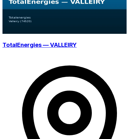
TotalEnergies — VALLEIRY