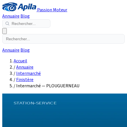
Passion Moteur
Annuaire
Blog
Annuaire
Blog
Accueil
/
Annuaire
/
Intermarché
/
Finistère
/
Intermarché — PLOUGUERNEAU